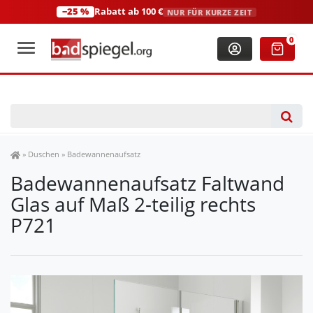
−25 %
Rabatt ab 100 €
NUR FÜR KURZE ZEIT
+49 (0)2306 3744580
(Mo-Fr: 8:00-18:00 Uhr)
0
Spiegel Shop
»
Duschen
»
Badewannenaufsatz
Badewannenaufsatz Faltwand
Glas auf Maß 2-teilig rechts
P721