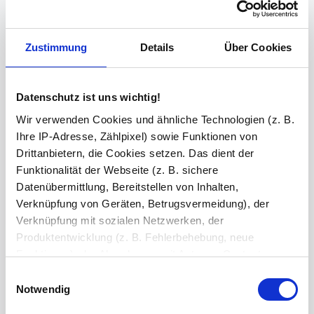
Zustimmung
Details
Über Cookies
Wannenhöhe in mm
Datenschutz ist uns wichtig!
Ihre Bemerkung
Wir verwenden Cookies und ähnliche Technologien (z. B.
Ihre IP-Adresse, Zählpixel) sowie Funktionen von
Drittanbietern, die Cookies setzen. Das dient der
Zeichen übrig: 235 (von max. 235)
Funktionalität der Webseite (z. B. sichere
Datenübermittlung, Bereitstellen von Inhalten,
Bestell-Check (kostenlos)
Unsere Experten prüfen jede
Konfiguration auf Vollständigkeit und Kompatibilität. So können Sie sich
Verknüpfung von Geräten, Betrugsvermeidung), der
sicher sein, dass Sie immer ein fehlerfreies Produkt erhalten.
Verknüpfung mit sozialen Netzwerken, der
Produktentwicklung (z. B. Fehlerbehebung, neue
Funktionen), der Abrechnung mit Autoren, Content-
Produkt in den Warenkorb legen
2
Lieferanten und Partnern, der Analyse und Performance
Einwilligungsauswahl
(z. B. Ladezeiten, personalisierte Inhalte,
Notwendig
604,00 €
Inhaltsmessungen) oder dem Marketing (z. B.