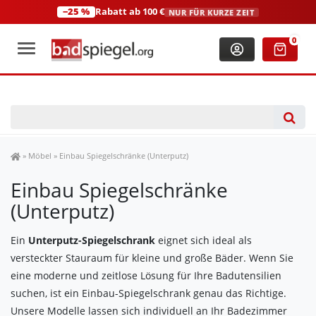
−25 %
Rabatt ab 100 €
NUR FÜR KURZE ZEIT
+49 (0)2306 3744580
(Mo-Fr: 8:00-18:00 Uhr)
0
Spiegel Shop
»
Möbel
»
Einbau Spiegelschränke (Unterputz)
Einbau Spiegelschränke
(Unterputz)
Ein
Unterputz-Spiegelschrank
eignet sich ideal als
versteckter Stauraum für kleine und große Bäder. Wenn Sie
eine moderne und zeitlose Lösung für Ihre Badutensilien
suchen, ist ein Einbau-Spiegelschrank genau das Richtige.
Unsere Modelle lassen sich individuell an Ihr Badezimmer