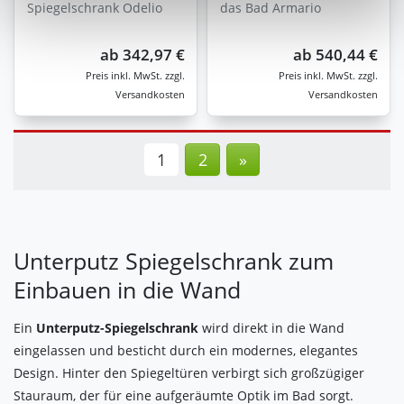
Spiegelschrank Odelio
das Bad Armario
unter "Cookies" Ihre getroffene Auswahl anpassen. Durch
den Widerruf der Einwilligung wird die vorherige
ab
342,97 €
ab
540,44 €
Verarbeitung nicht berührt.
zzgl.
zzgl.
Versandkosten
Versandkosten
Impressum
|
Datenschutz
1
2
»
Unterputz Spiegelschrank zum
Einbauen in die Wand
Ein
Unterputz-Spiegelschrank
wird direkt in die Wand
eingelassen und besticht durch ein modernes, elegantes
Design. Hinter den Spiegeltüren verbirgt sich großzügiger
Stauraum, der für eine aufgeräumte Optik im Bad sorgt.