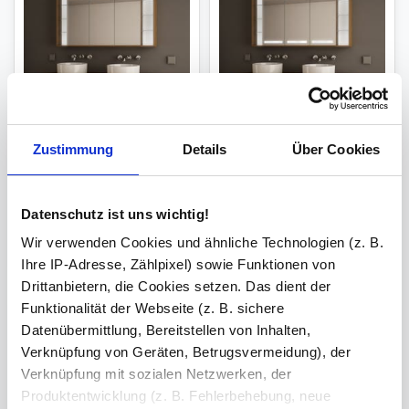
Spiegelschrank Bad -
Spiegelschrank rundum
Zustimmung
Details
Über Cookies
Norina
beleuchtet Lucidus
ab
601,36 €
ab
601,36 €
Datenschutz ist uns wichtig!
zzgl.
zzgl.
Wir verwenden Cookies und ähnliche Technologien (z. B.
Versandkosten
Versandkosten
Ihre IP-Adresse, Zählpixel) sowie Funktionen von
Drittanbietern, die Cookies setzen. Das dient der
Funktionalität der Webseite (z. B. sichere
Datenübermittlung, Bereitstellen von Inhalten,
Verknüpfung von Geräten, Betrugsvermeidung), der
Verknüpfung mit sozialen Netzwerken, der
Produktentwicklung (z. B. Fehlerbehebung, neue