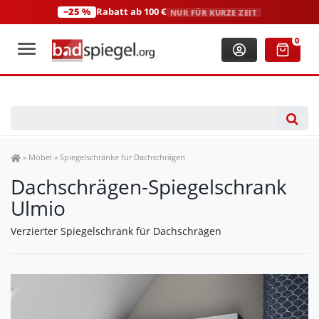
−25 %
Rabatt ab 100 €
NUR FÜR KURZE ZEIT
+49 (0)2306 3744580
(Mo-Fr: 8:00-18:00 Uhr)
0
Spiegel Shop
»
Möbel
»
Spiegelschränke für Dachschrägen
Dachschrägen-Spiegelschrank
Ulmio
Verzierter Spiegelschrank für Dachschrägen