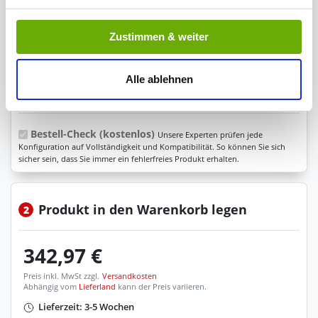
Bluetooth Lautsprecher
Indem Sie auf den Button "Zustimmen" klicken, willigen
Zustimmen & weiter
Sie in die Verarbeitung Ihrer personenbezogenen Daten
Ihre Bemerkung
zu den genannten Zwecken ein.
Alle ablehnen
Ihre Einwilligung können Sie jederzeit mit Wirkung für die
Zeichen übrig: 235 (von max. 235)
Zukunft widerrufen. Am einfachsten ist es, wenn Sie dazu
unter "Cookies" Ihre getroffene Auswahl anpassen. Durch
Bestell-Check (kostenlos)
Unsere Experten prüfen jede
Konfiguration auf Vollständigkeit und Kompatibilität. So können Sie sich
den Widerruf der Einwilligung wird die vorherige
sicher sein, dass Sie immer ein fehlerfreies Produkt erhalten.
Verarbeitung nicht berührt.
Impressum
|
Datenschutz
Produkt in den Warenkorb legen
2
342,97 €
Preis inkl. MwSt zzgl.
Versandkosten
Abhängig vom
Lieferland
kann der Preis variieren.
Lieferzeit: 3-5 Wochen