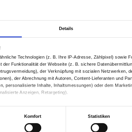
Bestell-Check (kostenlos)
und Kompatibilität. So können Sie sich 
Details
!
Produkt in den War
2
nliche Technologien (z. B. Ihre IP-Adresse, Zählpixel) sowie Fu
 der Funktionalität der Webseite (z. B. sichere Datenübermittlung
460,53 €
trugsvermeidung), der Verknüpfung mit sozialen Netzwerken, de
onen), der Abrechnung mit Autoren, Content-Lieferanten und Par
Preis inkl. MwSt zzgl.
Versandkosten
Abhängig vom
Lieferland
kann der Prei
n, personalisierte Inhalte, Inhaltsmessungen) oder dem Marketing
lisierte Anzeigen, Retargeting).
Anzahl / Menge
 unter Datenschutz nachlesen. Über den Link "Cookies" am Sei
I
en und Partner erfahren und die von Ihnen gewünschten Einstell
Komfort
Statistiken
stimmen" klicken, willigen Sie in die Verarbeitung Ihrer perso