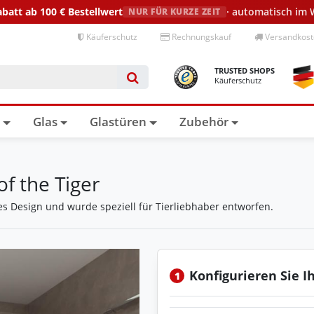
abatt ab 100 €
Bestellwert
· automatisch im
NUR FÜR KURZE ZEIT
Käuferschutz
Rechnungskauf
Versandkoste
TRUSTED SHOPS
Käuferschutz
n
Glas
Glastüren
Zubehör
f the Tiger
es Design und wurde speziell für Tierliebhaber entworfen.
Konfigurieren Sie I
1