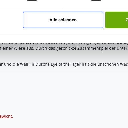
jederzeit mit Wirkung für die Zukunft widerrufen. Am einfachsten
Alle ablehnen
swahl anpassen. Durch den Widerruf der Einwilligung wird die vor
he Tiger
 Dann ist die Walk-In Dusche Eye of the Tiger genau das Richtige
uf einer Wiese aus. Durch das geschickte Zusammenspiel der unter
er und die Walk-In Dusche Eye of the Tiger hält die unschönen Wa
ewicht.