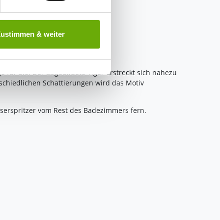
 ist es, wenn Sie dazu unter
Zustimmen & weiter
herige Verarbeitung nicht
 für Sie. Der abgebildete Tiger erstreckt sich nahezu
schiedlichen Schattierungen wird das Motiv
sserspritzer vom Rest des Badezimmers fern.