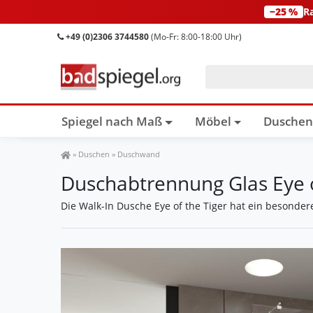
−25 %
R
+49 (0)2306 3744580
(Mo-Fr: 8:00-18:00 Uhr)
Spiegel nach Maß
Möbel
Dusche
Spiegel Shop
»
Duschen
»
Duschwand
Duschabtrennung Glas Eye o
Die Walk-In Dusche Eye of the Tiger hat ein besonder