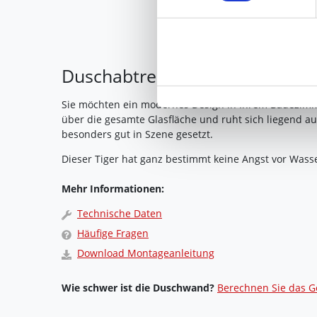
genannten Zwecken ein.
Ihre Einwilligung können Sie 
"Cookies" Ihre getroffene Au
Duschabtrennung Glas Eye of t
berührt.
Sie möchten ein modernes Design in Ihrem Badezimmer?
Impressum
|
Datenschutz
über die gesamte Glasfläche und ruht sich liegend a
besonders gut in Szene gesetzt.
Dieser Tiger hat ganz bestimmt keine Angst vor Wass
Mehr Informationen:
Technische Daten
Häufige Fragen
Download Montageanleitung
Wie schwer ist die Duschwand?
Berechnen Sie das G