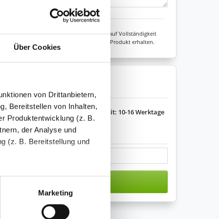
Zeichen übrig: 235 (von max. 235)
Unsere Experten prüfen jede Konfiguration auf Vollständigkeit
sicher sein, dass Sie immer ein fehlerfreies Produkt erhalten.
Über Cookies
enkorb legen
nktionen von Drittanbietern,
, Bereitstellen von Inhalten,
Lieferzeit: 10-16 Werktage
r Produktentwicklung (z. B.
tnern, der Analyse und
s variieren.
 (z. B. Bereitstellung und
tenende können Sie mehr über
n den Warenkorb
ungen vornehmen.
Marketing
nenbezogenen Daten zu den