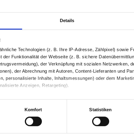
Bestell-Check (kostenlos)
Details
und Kompatibilität. So können Sie sich 
!
nliche Technologien (z. B. Ihre IP-Adresse, Zählpixel) sowie Fu
Produkt in den War
2
 der Funktionalität der Webseite (z. B. sichere Datenübermittlung
trugsvermeidung), der Verknüpfung mit sozialen Netzwerken, de
230,53 €
onen), der Abrechnung mit Autoren, Content-Lieferanten und Par
n, personalisierte Inhalte, Inhaltsmessungen) oder dem Marketing
Preis inkl. MwSt zzgl.
Versandkosten
Abhängig vom
Lieferland
kann der Prei
lisierte Anzeigen, Retargeting).
Anzahl / Menge
 unter Datenschutz nachlesen. Über den Link "Cookies" am Sei
en und Partner erfahren und die von Ihnen gewünschten Einstell
Komfort
Statistiken
I
stimmen" klicken, willigen Sie in die Verarbeitung Ihrer perso