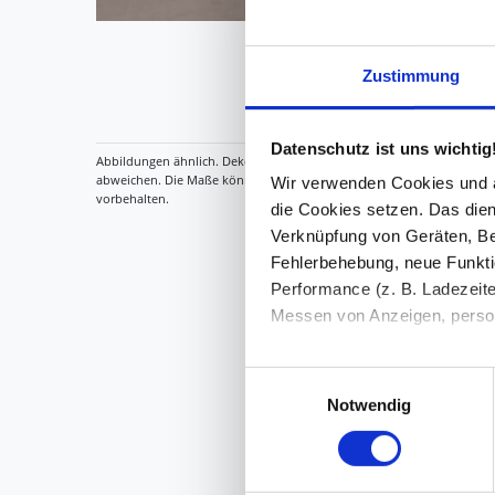
Zustimmung
Datenschutz ist uns wichtig
Wir verwenden Cookies und äh
die Cookies setzen. Das dient
Verknüpfung von Geräten, Be
Fehlerbehebung, neue Funkti
Performance (z. B. Ladezeite
Messen von Anzeigen, persona
Die Einzelheiten können Sie
Einwilligungsauswahl
die eingesetzten Technologi
Notwendig
Indem Sie auf den Button "Zu
genannten Zwecken ein.