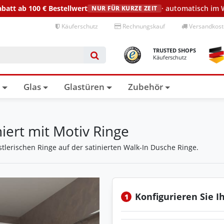
abatt ab 100 €
Bestellwert
· automatisch im
NUR FÜR KURZE ZEIT
Käuferschutz
Rechnungskauf
Versandkoste
TRUSTED SHOPS
Käuferschutz
n
Glas
Glastüren
Zubehör
iert mit Motiv Ringe
tlerischen Ringe auf der satinierten Walk-In Dusche Ringe.
Konfigurieren Sie I
1