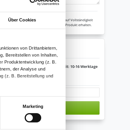
Zeichen übrig: 235 (von max. 235)
Über Cookies
Unsere Experten prüfen jede Konfiguration auf Vollständigkeit
sicher sein, dass Sie immer ein fehlerfreies Produkt erhalten.
nktionen von Drittanbietern,
enkorb legen
, Bereitstellen von Inhalten,
r Produktentwicklung (z. B.
Lieferzeit: 10-16 Werktage
tnern, der Analyse und
 (z. B. Bereitstellung und
s variieren.
tenende können Sie mehr über
ungen vornehmen.
Marketing
n den Warenkorb
nenbezogenen Daten zu den