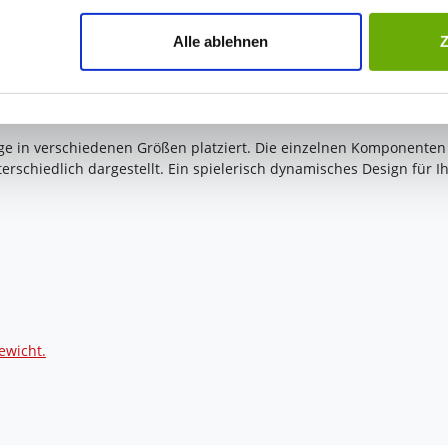
jederzeit mit Wirkung für die Zukunft widerrufen. Am einfachsten
Alle ablehnen
swahl anpassen. Durch den Widerruf der Einwilligung wird die vor
t mit Motiv Ringe
ge in verschiedenen Größen platziert. Die einzelnen Komponenten
terschiedlich dargestellt. Ein spielerisch dynamisches Design für I
ewicht.