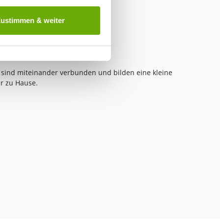
 ist es, wenn Sie dazu unter
Zustimmen & weiter
herige Verarbeitung nicht
 sind miteinander verbunden und bilden eine kleine
hr zu Hause.