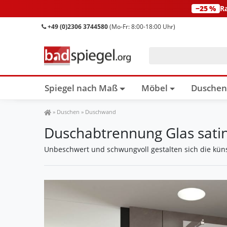
−25 %
R
+49 (0)2306 3744580
(Mo-Fr: 8:00-18:00 Uhr)
Spiegel nach Maß
Möbel
Dusche
Spiegel Shop
»
Duschen
»
Duschwand
Duschabtrennung Glas satin
Unbeschwert und schwungvoll gestalten sich die küns