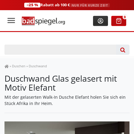
−25 %
Rabatt ab 100 €
NUR FÜR KURZE ZEIT
+49 (0)2306 3744580
(Mo-Fr: 8:00-18:00 Uhr)
0
Spiegel Shop
»
Duschen
»
Duschwand
Duschwand Glas gelasert mit
Motiv Elefant
Mit der gelaserten Walk-In Dusche Elefant holen Sie sich ein
Stück Afrika in Ihr Heim.