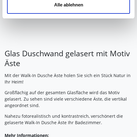
Alle ablehnen
Ihre Einwilligung können Sie jederzeit mit Wirkung für die
Zukunft widerrufen. Am einfachsten ist es, wenn Sie dazu
unter "Cookies" Ihre getroffene Auswahl anpassen. Durch
den Widerruf der Einwilligung wird die vorherige
Verarbeitung nicht berührt.
Glas Duschwand gelasert mit Motiv
Impressum
|
Datenschutz
Äste
Mit der Walk-In Dusche Äste holen Sie sich ein Stück Natur in
Ihr Heim!
Großflächig auf der gesamten Glasfläche wird das Motiv
gelasert. Zu sehen sind viele verschiedene Äste, die vertikal
angeordnet sind.
Nahezu fotorealistisch und kontrastreich, verschönert die
gelaserte Walk-In Dusche Äste Ihr Badezimmer.
Mehr Informationen: