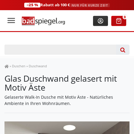
−25 %
Rabatt ab 100 €
NUR FÜR KURZE ZEIT
+49 (0)2306 3744580
(Mo-Fr: 8:00-18:00 Uhr)
0
Spiegel Shop
»
Duschen
»
Duschwand
Glas Duschwand gelasert mit
Motiv Äste
Gelaserte Walk-In Dusche mit Motiv Äste - Natürliches
Ambiente in Ihren Wohnräumen.