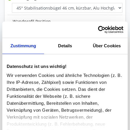
Wandprofil Position
Glas Art
Zustimmung
Details
Über Cookies
Inklusive
Datenschutz ist uns wichtig!
Wandprofil, Stabilisationsstange
Wir verwenden Cookies und ähnliche Technologien (z. B.
Ihre IP-Adresse, Zählpixel) sowie Funktionen von
Versiegelung
Drittanbietern, die Cookies setzen. Das dient der
Funktionalität der Webseite (z. B. sichere
Datenübermittlung, Bereitstellen von Inhalten,
Ihre Bemerkung
Verknüpfung von Geräten, Betrugsvermeidung), der
Verknüpfung mit sozialen Netzwerken, der
Produktentwicklung (z. B. Fehlerbehebung, neue
Zeichen übrig: 235 (von max. 235)