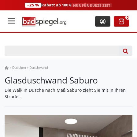
−25 %
Rabatt ab 100 €
NUR FÜR KURZE ZEIT
+49 (0)2306 3744580
(Mo-Fr: 8:00-18:00 Uhr)
0
Spiegel Shop
»
Duschen
»
Duschwand
Glasduschwand Saburo
Die Walk In Dusche nach Maß Saburo zieht Sie mit in ihren
Strudel.