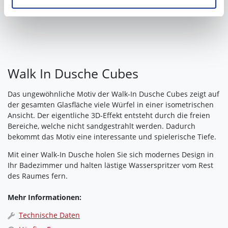
Ihre Einwilligung können Sie jederzeit mit Wirkung für die
Zukunft widerrufen. Am einfachsten ist es, wenn Sie dazu
unter "Cookies" Ihre getroffene Auswahl anpassen. Durch
den Widerruf der Einwilligung wird die vorherige
Verarbeitung nicht berührt.
Walk In Dusche Cubes
Impressum
|
Datenschutz
Das ungewöhnliche Motiv der Walk-In Dusche Cubes zeigt auf
der gesamten Glasfläche viele Würfel in einer isometrischen
Ansicht. Der eigentliche 3D-Effekt entsteht durch die freien
Bereiche, welche nicht sandgestrahlt werden. Dadurch
bekommt das Motiv eine interessante und spielerische Tiefe.
Mit einer Walk-In Dusche holen Sie sich modernes Design in
Ihr Badezimmer und halten lästige Wasserspritzer vom Rest
des Raumes fern.
Mehr Informationen:
Technische Daten