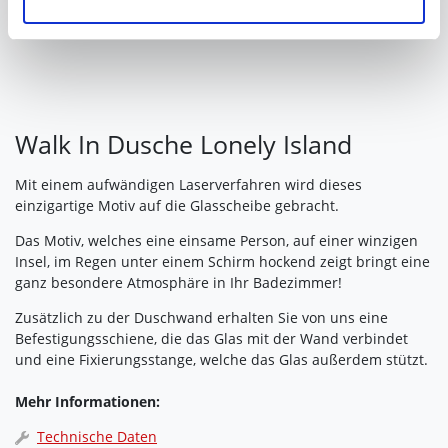
Ihre Einwilligung können Sie jederzeit mit Wirkung für die
Zukunft widerrufen. Am einfachsten ist es, wenn Sie dazu
unter "Cookies" Ihre getroffene Auswahl anpassen. Durch
den Widerruf der Einwilligung wird die vorherige
Verarbeitung nicht berührt.
Walk In Dusche Lonely Island
Impressum
|
Datenschutz
Mit einem aufwändigen Laserverfahren wird dieses
einzigartige Motiv auf die Glasscheibe gebracht.
Das Motiv, welches eine einsame Person, auf einer winzigen
Insel, im Regen unter einem Schirm hockend zeigt bringt eine
ganz besondere Atmosphäre in Ihr Badezimmer!
Zusätzlich zu der Duschwand erhalten Sie von uns eine
Befestigungsschiene, die das Glas mit der Wand verbindet
und eine Fixierungsstange, welche das Glas außerdem stützt.
Mehr Informationen:
Technische Daten