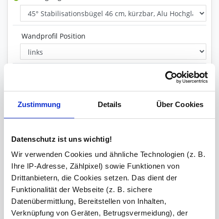
Wandprofil Position
Glas Art
Zustimmung
Details
Über Cookies
Inklusive
Wandprofil, Stabilisationsstange
Datenschutz ist uns wichtig!
Versiegelung
Wir verwenden Cookies und ähnliche Technologien (z. B.
Ihre IP-Adresse, Zählpixel) sowie Funktionen von
Drittanbietern, die Cookies setzen. Das dient der
Ihre Bemerkung
Funktionalität der Webseite (z. B. sichere
Datenübermittlung, Bereitstellen von Inhalten,
Verknüpfung von Geräten, Betrugsvermeidung), der
Zeichen übrig: 235 (von max. 235)