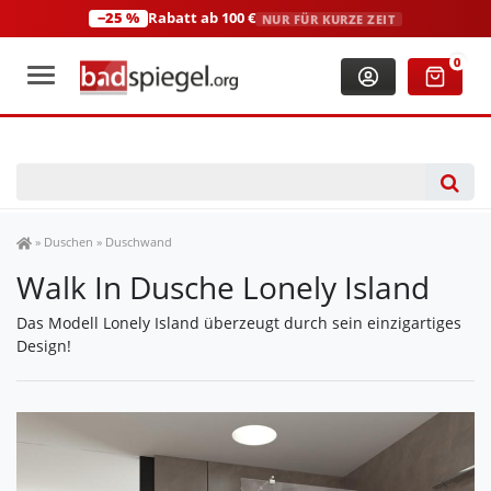
−25 %
Rabatt ab 100 €
NUR FÜR KURZE ZEIT
+49 (0)2306 3744580
(Mo-Fr: 8:00-18:00 Uhr)
0
Spiegel Shop
»
Duschen
»
Duschwand
Walk In Dusche Lonely Island
Das Modell Lonely Island überzeugt durch sein einzigartiges
Design!