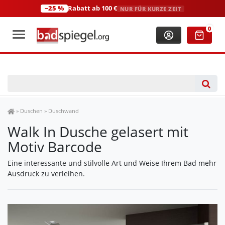
−25 %
Rabatt ab 100 €
NUR FÜR KURZE ZEIT
+49 (0)2306 3744580
(Mo-Fr: 8:00-18:00 Uhr)
0
Spiegel Shop
»
Duschen
»
Duschwand
Walk In Dusche gelasert mit
Motiv Barcode
Eine interessante und stilvolle Art und Weise Ihrem Bad mehr
Ausdruck zu verleihen.