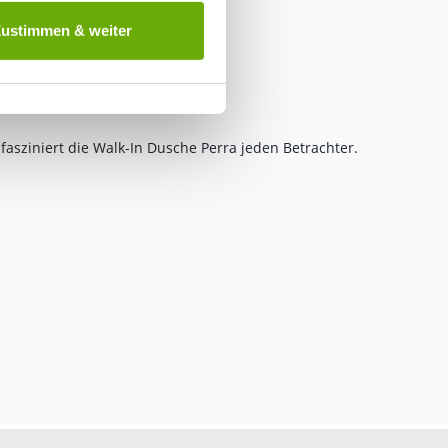
 ist es, wenn Sie dazu unter
Zustimmen & weiter
herige Verarbeitung nicht
asziniert die Walk-In Dusche Perra jeden Betrachter.