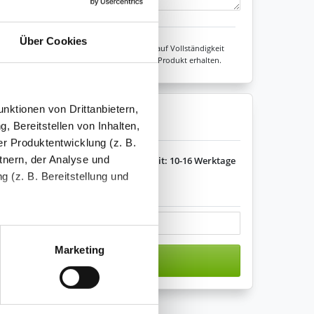
Zeichen übrig: 235 (von max. 235)
Über Cookies
Unsere Experten prüfen jede Konfiguration auf Vollständigkeit
sicher sein, dass Sie immer ein fehlerfreies Produkt erhalten.
nktionen von Drittanbietern,
enkorb legen
, Bereitstellen von Inhalten,
r Produktentwicklung (z. B.
tnern, der Analyse und
Lieferzeit: 10-16 Werktage
 (z. B. Bereitstellung und
s variieren.
tenende können Sie mehr über
ungen vornehmen.
Marketing
n den Warenkorb
nenbezogenen Daten zu den