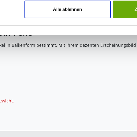
jederzeit mit Wirkung für die Zukunft widerrufen. Am einfachsten
Alle ablehnen
swahl anpassen. Durch den Widerruf der Einwilligung wird die vor
otiv Perra
kel in Balkenform bestimmt. Mit ihrem dezenten Erscheinungsbild f
ewicht.