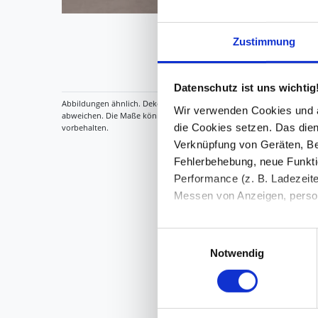
Zustimmung
Datenschutz ist uns wichtig
Wir verwenden Cookies und äh
die Cookies setzen. Das dient
Verknüpfung von Geräten, Be
Fehlerbehebung, neue Funkti
Performance (z. B. Ladezeite
Messen von Anzeigen, persona
Die Einzelheiten können Sie
Einwilligungsauswahl
die eingesetzten Technologi
Notwendig
Indem Sie auf den Button "Zu
genannten Zwecken ein.