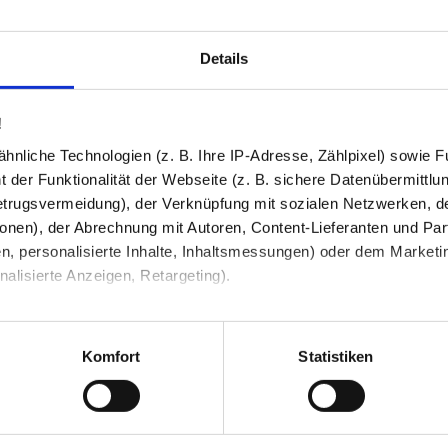
Details
Bestell-Check (kostenlos)
und Kompatibilität. So können Sie sich 
!
nliche Technologien (z. B. Ihre IP-Adresse, Zählpixel) sowie Fu
Produkt in den War
2
 der Funktionalität der Webseite (z. B. sichere Datenübermittlung
trugsvermeidung), der Verknüpfung mit sozialen Netzwerken, de
230,53 €
onen), der Abrechnung mit Autoren, Content-Lieferanten und Par
n, personalisierte Inhalte, Inhaltsmessungen) oder dem Marketing
Preis inkl. MwSt zzgl.
Versandkosten
lisierte Anzeigen, Retargeting).
Abhängig vom
Lieferland
kann der Prei
Anzahl / Menge
 unter Datenschutz nachlesen. Über den Link "Cookies" am Sei
en und Partner erfahren und die von Ihnen gewünschten Einstell
Komfort
Statistiken
I
stimmen" klicken, willigen Sie in die Verarbeitung Ihrer perso