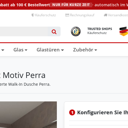
abatt ab 100 €
Bestellwert
· automatisch im
NUR FÜR KURZE ZEIT
Käuferschutz
Rechnungskauf
Versandkoste
TRUSTED SHOPS
Käuferschutz
n
Glas
Glastüren
Zubehör
t Motiv Perra
ierte Walk-In Dusche Perra.
Konfigurieren Sie I
1