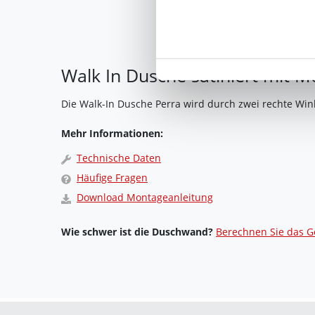
Ihre Einwilligung können Sie 
"Cookies" Ihre getroffene Au
berührt.
Walk In Dusche satiniert mit M
Impressum
|
Datenschutz
Die Walk-In Dusche Perra wird durch zwei rechte Win
Mehr Informationen:
Technische Daten
Häufige Fragen
Download Montageanleitung
Wie schwer ist die Duschwand?
Berechnen Sie das G