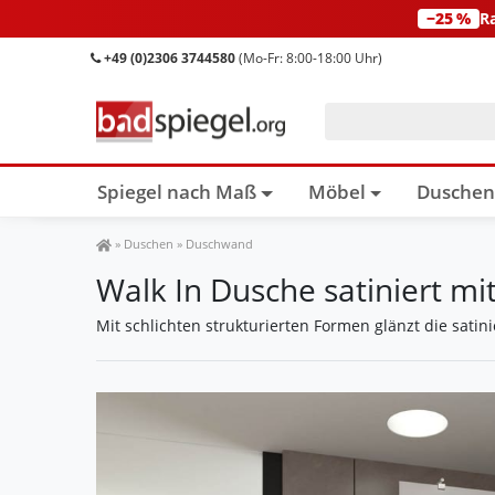
−25 %
R
+49 (0)2306 3744580
(Mo-Fr: 8:00-18:00 Uhr)
Spiegel nach Maß
Möbel
Dusche
Spiegel Shop
»
Duschen
»
Duschwand
Walk In Dusche satiniert mi
Mit schlichten strukturierten Formen glänzt die satin