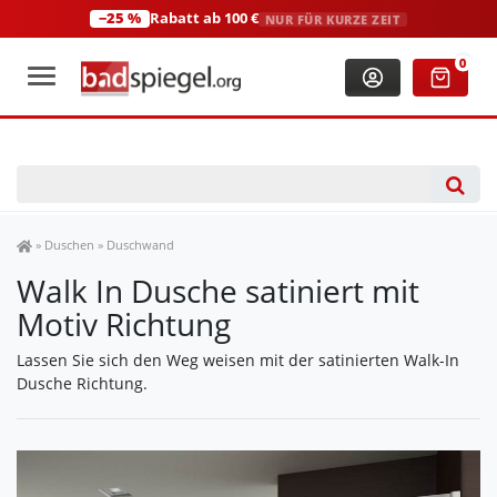
−25 %
Rabatt ab 100 €
NUR FÜR KURZE ZEIT
+49 (0)2306 3744580
(Mo-Fr: 8:00-18:00 Uhr)
0
Spiegel Shop
»
Duschen
»
Duschwand
Walk In Dusche satiniert mit
Motiv Richtung
Lassen Sie sich den Weg weisen mit der satinierten Walk-In
Dusche Richtung.