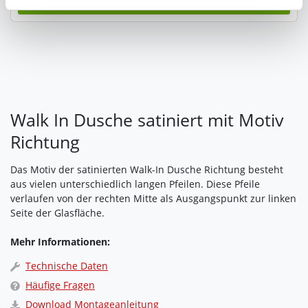
Zukunft widerrufen. Am einfachsten ist es, wenn Sie dazu
unter "Cookies" Ihre getroffene Auswahl anpassen. Durch
den Widerruf der Einwilligung wird die vorherige
Verarbeitung nicht berührt.
Impressum
|
Datenschutz
Walk In Dusche satiniert mit Motiv
Richtung
Das Motiv der satinierten Walk-In Dusche Richtung besteht
aus vielen unterschiedlich langen Pfeilen. Diese Pfeile
verlaufen von der rechten Mitte als Ausgangspunkt zur linken
Seite der Glasfläche.
Mehr Informationen:
Technische Daten
Häufige Fragen
Download Montageanleitung