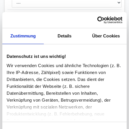
Versiegelung
Zustimmung
Details
Über Cookies
ESG-Stempel
Datenschutz ist uns wichtig!
Kanten
Wir verwenden Cookies und ähnliche Technologien (z. B.
geschliffen und poliert
Ihre IP-Adresse, Zählpixel) sowie Funktionen von
Ihre Bemerkung
Drittanbietern, die Cookies setzen. Das dient der
Funktionalität der Webseite (z. B. sichere
Datenübermittlung, Bereitstellen von Inhalten,
Zeichen übrig: 235 (von max. 235)
Verknüpfung von Geräten, Betrugsvermeidung), der
Verknüpfung mit sozialen Netzwerken, der
Bestell-Check (kostenlos)
Unsere Experten prüfen jede
Produktentwicklung (z. B. Fehlerbehebung, neue
Konfiguration auf Vollständigkeit und Kompatibilität. So können Sie sich
sicher sein, dass Sie immer ein fehlerfreies Produkt erhalten.
Funktionen), der Abrechnung mit Autoren, Content-
Lieferanten und Partnern, der Analyse und Performance