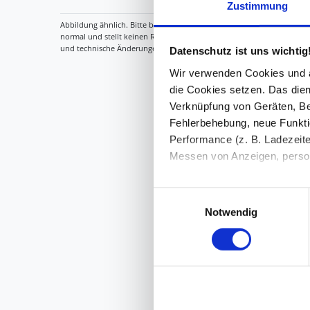
Zustimmung
Datenschutz ist uns wichtig
Wir verwenden Cookies und äh
die Cookies setzen. Das dient
Verknüpfung von Geräten, Be
Fehlerbehebung, neue Funkti
Performance (z. B. Ladezeite
Messen von Anzeigen, persona
Die Einzelheiten können Sie
Einwilligungsauswahl
die eingesetzten Technologi
Notwendig
Indem Sie auf den Button "Zu
genannten Zwecken ein.
Ihre Einwilligung können Sie 
"Cookies" Ihre getroffene Au