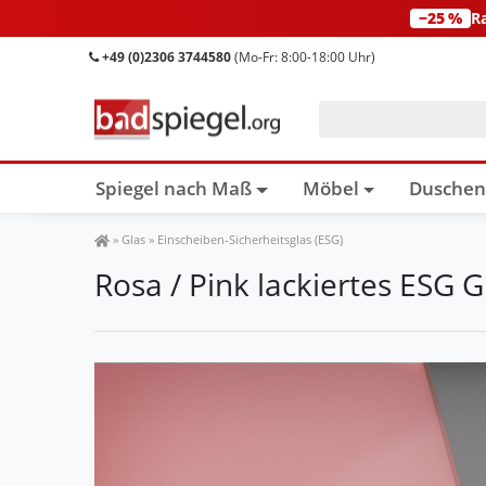
−25 %
R
+49 (0)2306 3744580
(Mo-Fr: 8:00-18:00 Uhr)
Spiegel nach Maß
Möbel
Dusche
Spiegel Shop
»
Glas
»
Einscheiben-Sicherheitsglas (ESG)
Rosa / Pink lackiertes ESG