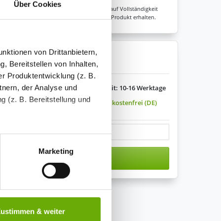
Über Cookies
Unsere Experten prüfen jede Konfiguration auf Vollständigkeit
sicher sein, dass Sie immer ein fehlerfreies Produkt erhalten.
nktionen von Drittanbietern,
enkorb legen
, Bereitstellen von Inhalten,
r Produktentwicklung (z. B.
tnern, der Analyse und
Lieferzeit: 10-16 Werktage
 (z. B. Bereitstellung und
Versandkostenfrei (DE)
s variieren.
tenende können Sie mehr über
ungen vornehmen.
Marketing
n den Warenkorb
nenbezogenen Daten zu den
 ist es, wenn Sie dazu unter
Zustimmen & weiter
herige Verarbeitung nicht