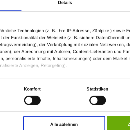
Details
Bestell-Check (kostenlos)
und Kompatibilität. So können Sie sich 
!
nliche Technologien (z. B. Ihre IP-Adresse, Zählpixel) sowie Fu
Produkt in den War
2
 der Funktionalität der Webseite (z. B. sichere Datenübermittlung
trugsvermeidung), der Verknüpfung mit sozialen Netzwerken, de
76,69 €
onen), der Abrechnung mit Autoren, Content-Lieferanten und Par
n, personalisierte Inhalte, Inhaltsmessungen) oder dem Marketing
Preis inkl. MwSt
lisierte Anzeigen, Retargeting).
Abhängig vom
Lieferland
kann der Prei
Anzahl / Menge
 unter Datenschutz nachlesen. Über den Link "Cookies" am Sei
en und Partner erfahren und die von Ihnen gewünschten Einstell
Komfort
Statistiken
I
stimmen" klicken, willigen Sie in die Verarbeitung Ihrer perso
jederzeit mit Wirkung für die Zukunft widerrufen. Am einfachsten
Alle ablehnen
swahl anpassen. Durch den Widerruf der Einwilligung wird die vor