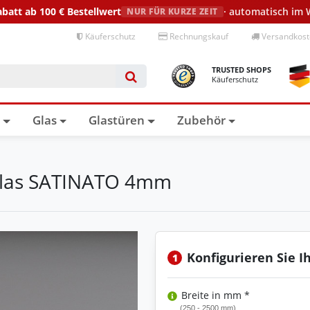
abatt ab 100 €
Bestellwert
· automatisch im
NUR FÜR KURZE ZEIT
Käuferschutz
Rechnungskauf
Versandkoste
TRUSTED SHOPS
Käuferschutz
n
Glas
Glastüren
Zubehör
 Glas SATINATO 4mm
Konfigurieren Sie I
1
Breite in mm *
(250 - 2500 mm)