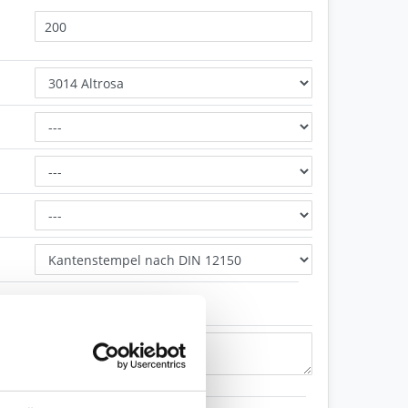
geschliffen und poliert
Zeichen übrig: 235 (von max. 235)