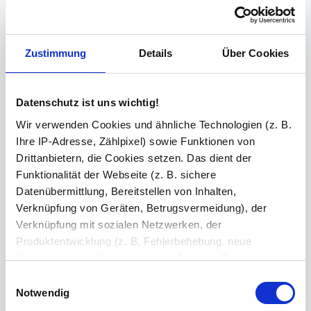
Ihre Bemerkung
Zustimmung
Details
Über Cookies
Zeichen übrig: 235 (von max. 235)
Bestell-Check (kostenlos)
Unsere Experten prüfen jede
Datenschutz ist uns wichtig!
Konfiguration auf Vollständigkeit und Kompatibilität. So können Sie sich
sicher sein, dass Sie immer ein fehlerfreies Produkt erhalten.
Wir verwenden Cookies und ähnliche Technologien (z. B.
Ihre IP-Adresse, Zählpixel) sowie Funktionen von
Drittanbietern, die Cookies setzen. Das dient der
Produkt in den Warenkorb legen
2
Funktionalität der Webseite (z. B. sichere
Datenübermittlung, Bereitstellen von Inhalten,
49,89 €
Verknüpfung von Geräten, Betrugsvermeidung), der
Verknüpfung mit sozialen Netzwerken, der
Preis inkl. MwSt
Abhängig vom
Lieferland
kann der Preis variieren.
Produktentwicklung (z. B. Fehlerbehebung, neue
Funktionen), der Abrechnung mit Autoren, Content-
Lieferzeit: 6-14 Werktage
Lieferanten und Partnern, der Analyse und Performance
Einwilligungsauswahl
Versandkostenfrei (DE)
(z. B. Ladezeiten, personalisierte Inhalte,
Notwendig
Inhaltsmessungen) oder dem Marketing (z. B.