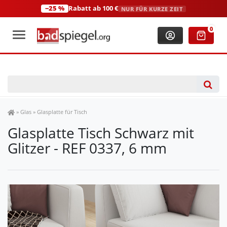
−25 %
Rabatt ab 100 €
NUR FÜR KURZE ZEIT
+49 (0)2306 3744580
(Mo-Fr: 8:00-18:00 Uhr)
0
Spiegel Shop
»
Glas
»
Glasplatte für Tisch
Glasplatte Tisch Schwarz mit
Glitzer - REF 0337, 6 mm