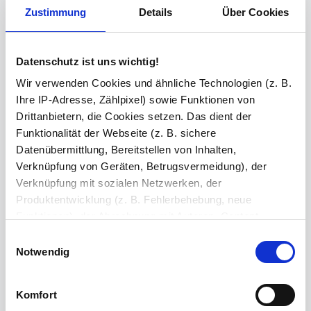
Zustimmung
Details
Über Cookies
geschliffen und poliert
Ihre Bemerkung
Datenschutz ist uns wichtig!
Wir verwenden Cookies und ähnliche Technologien (z. B.
Zeichen übrig: 235 (von max. 235)
Ihre IP-Adresse, Zählpixel) sowie Funktionen von
Drittanbietern, die Cookies setzen. Das dient der
Bestell-Check (kostenlos)
Unsere Experten prüfen jede
Konfiguration auf Vollständigkeit und Kompatibilität. So können Sie sich
Funktionalität der Webseite (z. B. sichere
sicher sein, dass Sie immer ein fehlerfreies Produkt erhalten.
Datenübermittlung, Bereitstellen von Inhalten,
Verknüpfung von Geräten, Betrugsvermeidung), der
Verknüpfung mit sozialen Netzwerken, der
Produkt in den Warenkorb legen
2
Produktentwicklung (z. B. Fehlerbehebung, neue
Funktionen), der Abrechnung mit Autoren, Content-
52,37 €
Lieferanten und Partnern, der Analyse und Performance
Einwilligungsauswahl
(z. B. Ladezeiten, personalisierte Inhalte,
Notwendig
Preis inkl. MwSt
Inhaltsmessungen) oder dem Marketing (z. B.
Abhängig vom
Lieferland
kann der Preis variieren.
Bereitstellung und Messen von Anzeigen, personalisierte
Lieferzeit: 6-9 Werktage
Komfort
Anzeigen, Retargeting).
Versandkostenfrei (DE)