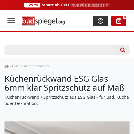
−25 %
Rabatt ab 100 €
NUR FÜR KURZE ZEIT
+49 (0)2306 3744580
(Mo-Fr: 8:00-18:00 Uhr)
0
Spiegel Shop
»
Glas
»
Küchenrückwand
Küchenrückwand ESG Glas
6mm klar Spritzschutz auf Maß
Küchenrückwand / Spritzschutz aus ESG Glas - für Bad, Küche
oder Dekoration.