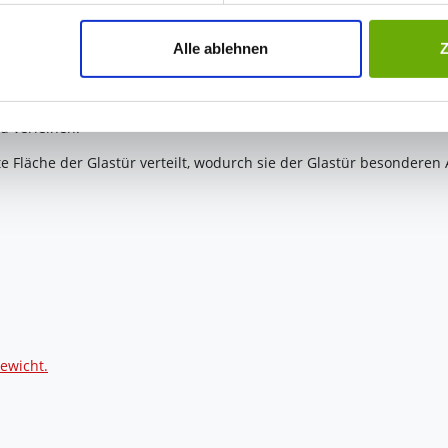
jederzeit mit Wirkung für die Zukunft widerrufen. Am einfachsten
Alle ablehnen
wer Ornaments I
swahl anpassen. Durch den Widerruf der Einwilligung wird die vor
en filigranen Linien versehen, die sich elegant über die Fläche 
u verleihen.
e Fläche der Glastür verteilt, wodurch sie der Glastür besonderen
ewicht.