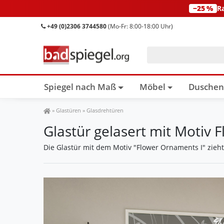
−25 %
R
+49 (0)2306 3744580
(Mo-Fr: 8:00-18:00 Uhr)
Spiegel nach Maß
Möbel
Dusche
Spiegel Shop
»
Glastüren
»
Glasdrehtüren
Glastür gelasert mit Motiv 
Die Glastür mit dem Motiv "Flower Ornaments I" zieh