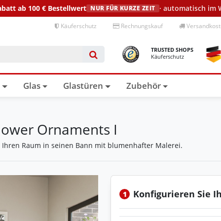
abatt ab 100 €
Bestellwert
· automatisch im
NUR FÜR KURZE ZEIT
Käuferschutz
Rechnungskauf
Versandkoste
TRUSTED SHOPS
Käuferschutz
n
Glas
Glastüren
Zubehör
Flower Ornaments I
t Ihren Raum in seinen Bann mit blumenhafter Malerei.
Konfigurieren Sie I
1