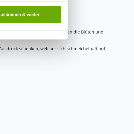
 ist es, wenn Sie dazu unter
Zustimmen & weiter
herige Verarbeitung nicht
winden. Schön und schmuckvoll wirken die Blüten und
 Ausdruck schenken, welcher sich schmeichelhaft auf