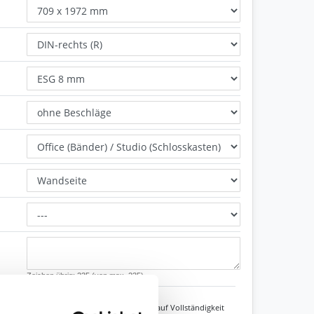
Zeichen übrig: 235 (von max. 235)
Unsere Experten prüfen jede Konfiguration auf Vollständigkeit