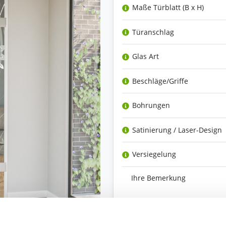
Maße Türblatt (B x H)
Türanschlag
Glas Art
Beschläge/Griffe
Bohrungen
Satinierung / Laser-Design
Versiegelung
Ihre Bemerkung
Bestell-Check (kostenlos)