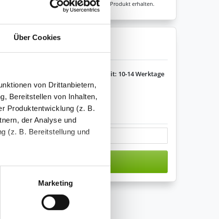
sicher sein, dass Sie immer ein fehlerfreies Produkt erhalten.
Über Cookies
enkorb legen
Lieferzeit: 10-14 Werktage
nktionen von Drittanbietern,
, Bereitstellen von Inhalten,
r Produktentwicklung (z. B.
s variieren.
tnern, der Analyse und
 (z. B. Bereitstellung und
n den Warenkorb
tenende können Sie mehr über
ungen vornehmen.
Marketing
nenbezogenen Daten zu den