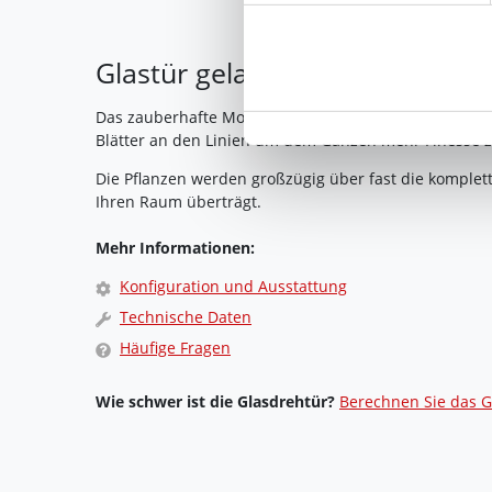
Ihre Einwilligung können Sie 
Glastür gelasert mit Motiv Flo
"Cookies" Ihre getroffene Au
berührt.
Das zauberhafte Motiv dieser Glastür wird mit mehrer
Blätter an den Linien um dem Ganzen mehr Finesse z
Impressum
|
Datenschutz
Die Pflanzen werden großzügig über fast die komplett
Ihren Raum überträgt.
Mehr Informationen:
Konfiguration und Ausstattung
Technische Daten
Häufige Fragen
Wie schwer ist die Glasdrehtür?
Berechnen Sie das G