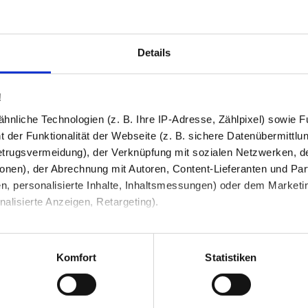
und Kompatibilität. So können Sie sich 
Details
Produkt in den War
2
!
413,58 €
nliche Technologien (z. B. Ihre IP-Adresse, Zählpixel) sowie Fu
372,22 €
 der Funktionalität der Webseite (z. B. sichere Datenübermittlung
trugsvermeidung), der Verknüpfung mit sozialen Netzwerken, de
Preis inkl. MwSt zzgl.
Versandkosten
Abhängig vom
Lieferland
kann der Prei
onen), der Abrechnung mit Autoren, Content-Lieferanten und Par
n, personalisierte Inhalte, Inhaltsmessungen) oder dem Marketing
Anzahl / Menge
lisierte Anzeigen, Retargeting).
I
 unter Datenschutz nachlesen. Über den Link "Cookies" am Sei
en und Partner erfahren und die von Ihnen gewünschten Einstell
Komfort
Statistiken
stimmen" klicken, willigen Sie in die Verarbeitung Ihrer perso