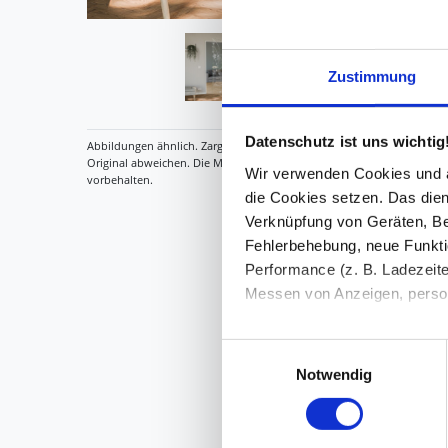
Zustimmung
Datenschutz ist uns wichtig
Wir verwenden Cookies und äh
die Cookies setzen. Das dient
Verknüpfung von Geräten, Be
Fehlerbehebung, neue Funkti
Performance (z. B. Ladezeite
Messen von Anzeigen, persona
Die Einzelheiten können Sie
Einwilligungsauswahl
die eingesetzten Technologi
Notwendig
Indem Sie auf den Button "Zu
genannten Zwecken ein.