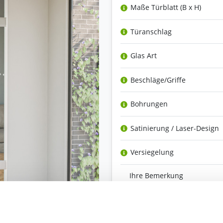
Maße Türblatt (B x H)
Türanschlag
Glas Art
Beschläge/Griffe
Bohrungen
Satinierung / Laser-Design
Versiegelung
Ihre Bemerkung
Bestell-Check (kostenlos)