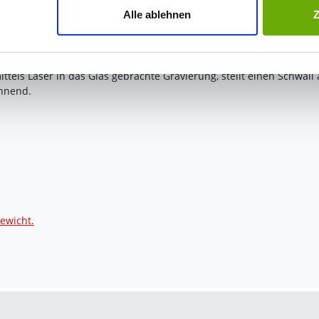
jederzeit mit Wirkung für die Zukunft widerrufen. Am einfachsten
Alle ablehnen
swahl anpassen. Durch den Widerruf der Einwilligung wird die vor
freshment
ittels Laser in das Glas gebrachte Gravierung, stellt einen Schwall
annend.
ewicht.