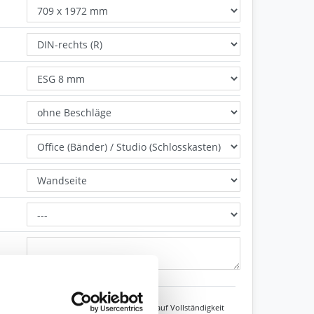
Zeichen übrig: 235 (von max. 235)
Unsere Experten prüfen jede Konfiguration auf Vollständigkeit