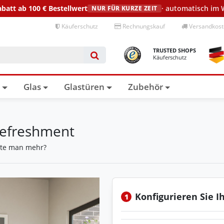
abatt ab 100 €
Bestellwert
· automatisch im
NUR FÜR KURZE ZEIT
Käuferschutz
Rechnungskauf
Versandkoste
TRUSTED SHOPS
Käuferschutz
n
Glas
Glastüren
Zubehör
 Refreshment
hte man mehr?
Konfigurieren Sie I
1