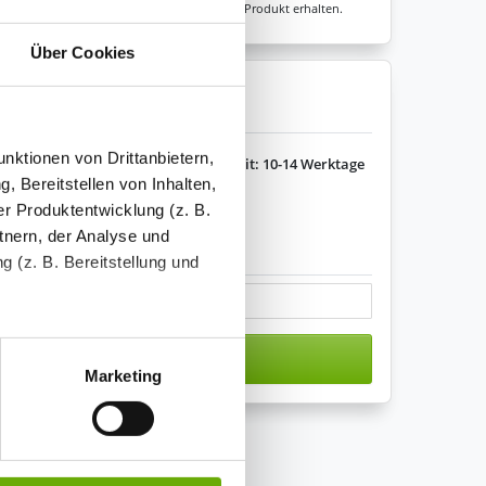
sicher sein, dass Sie immer ein fehlerfreies Produkt erhalten.
Über Cookies
enkorb legen
nktionen von Drittanbietern,
Lieferzeit: 10-14 Werktage
, Bereitstellen von Inhalten,
r Produktentwicklung (z. B.
tnern, der Analyse und
s variieren.
 (z. B. Bereitstellung und
tenende können Sie mehr über
n den Warenkorb
ungen vornehmen.
Marketing
nenbezogenen Daten zu den