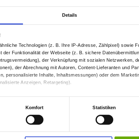
und Kompatibilität. So können Sie sich 
Details
Produkt in den War
2
!
nliche Technologien (z. B. Ihre IP-Adresse, Zählpixel) sowie Fu
413,58 €
 der Funktionalität der Webseite (z. B. sichere Datenübermittlung
372,22 €
trugsvermeidung), der Verknüpfung mit sozialen Netzwerken, de
onen), der Abrechnung mit Autoren, Content-Lieferanten und Par
Preis inkl. MwSt zzgl.
Versandkosten
Abhängig vom
Lieferland
kann der Prei
n, personalisierte Inhalte, Inhaltsmessungen) oder dem Marketing
lisierte Anzeigen, Retargeting).
Anzahl / Menge
 unter Datenschutz nachlesen. Über den Link "Cookies" am Sei
I
en und Partner erfahren und die von Ihnen gewünschten Einstell
Komfort
Statistiken
stimmen" klicken, willigen Sie in die Verarbeitung Ihrer perso