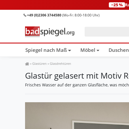
−25 %
R
+49 (0)2306 3744580
(Mo-Fr: 8:00-18:00 Uhr)
Spiegel nach Maß
Möbel
Dusche
Spiegel Shop
»
Glastüren
»
Glasdrehtüren
Glastür gelasert mit Motiv
Frisches Wasser auf der ganzen Glasfläche, was möc