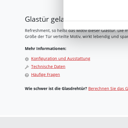
Ihre Einwilligung können Sie 
"Cookies" Ihre getroffene Au
berührt.
Glastür gelasert mit Motiv Re
Impressum
|
Datenschutz
Refreshment, so heißt das Motiv dieser Glastür. Die m
Größe der Tür verteilte Motiv, wirkt lebendig und sp
Mehr Informationen:
Konfiguration und Ausstattung
Technische Daten
Häufige Fragen
Wie schwer ist die Glasdrehtür?
Berechnen Sie das G