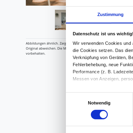
Zustimmung
Datenschutz ist uns wichtig
Wir verwenden Cookies und äh
die Cookies setzen. Das dient
Verknüpfung von Geräten, Be
Fehlerbehebung, neue Funkti
Performance (z. B. Ladezeite
Messen von Anzeigen, persona
Die Einzelheiten können Sie
Einwilligungsauswahl
die eingesetzten Technologi
Notwendig
Indem Sie auf den Button "Zu
genannten Zwecken ein.