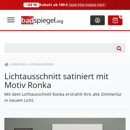
−25 %
Rabatt ab 100 €
NUR FÜR KURZE ZEIT
+49 (0)2306 3744580
(Mo-Fr: 8:00-18:00 Uhr)
0
Spiegel Shop
»
Glastüren
»
Lichtausschnitte
Lichtausschnitt satiniert mit
Motiv Ronka
Mit dem Lichtausschnitt Ronka erstrahlt Ihre alte Zimmertür
in neuem Licht.