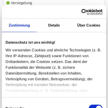
Versiegelung
ESG-Stempel
Zustimmung
Details
Über Cookies
Kanten
Datenschutz ist uns wichtig!
geschliffen und poliert
Wir verwenden Cookies und ähnliche Technologien (z. B.
Ihre Bemerkung
Ihre IP-Adresse, Zählpixel) sowie Funktionen von
Drittanbietern, die Cookies setzen. Das dient der
Funktionalität der Webseite (z. B. sichere
Zeichen übrig: 235 (von max. 235)
Datenübermittlung, Bereitstellen von Inhalten,
Verknüpfung von Geräten, Betrugsvermeidung), der
Bestell-Check (kostenlos)
Unsere Experten prüfen jede
Verknüpfung mit sozialen Netzwerken, der
Konfiguration auf Vollständigkeit und Kompatibilität. So können Sie sich
sicher sein, dass Sie immer ein fehlerfreies Produkt erhalten.
Produktentwicklung (z. B. Fehlerbehebung, neue
Funktionen), der Abrechnung mit Autoren, Content-
Lieferanten und Partnern, der Analyse und Performance
Einwilligungsauswahl
Produkt in den Warenkorb legen
2
(z. B. Ladezeiten, personalisierte Inhalte,