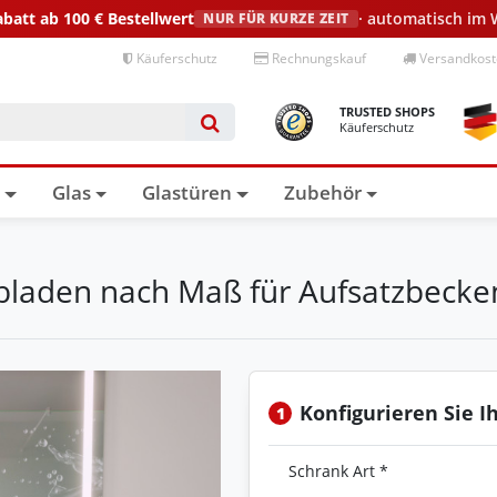
abatt ab 100 €
Bestellwert
· automatisch im
NUR FÜR KURZE ZEIT
Käuferschutz
Rechnungskauf
Versandkoste
TRUSTED SHOPS
Käuferschutz
n
Glas
Glastüren
Zubehör
laden nach Maß für Aufsatzbecken
Konfigurieren Sie I
1
Schrank Art *