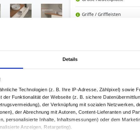
Griffe / Griffleisten
Siphon-Aussparung (in der
Schublade)
Ausschnitt(e)
Details
Bohrung(en) für Hahnloch
(in der Abdeckplatte)
!
Steckdose(n) in Schublade
nliche Technologien (z. B. Ihre IP-Adresse, Zählpixel) sowie Fu
 der Funktionalität der Webseite (z. B. sichere Datenübermittlung
Ambiente-Beleuchtung
trugsvermeidung), der Verknüpfung mit sozialen Netzwerken, de
onen), der Abrechnung mit Autoren, Content-Lieferanten und Par
Zubehör
n, personalisierte Inhalte, Inhaltsmessungen) oder dem Marketing
lisierte Anzeigen, Retargeting).
Ihre Bemerkung