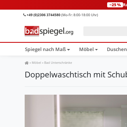
−25 %
R
+49 (0)2306 3744580
(Mo-Fr: 8:00-18:00 Uhr)
Spiegel nach Maß
Möbel
Dusche
Spiegel Shop
»
Möbel
»
Bad Unterschränke
Doppelwaschtisch mit Schub