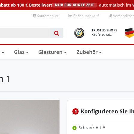
abatt ab 100 €
Bestellwert
· automatisch im
NUR FÜR KURZE ZEIT
Käuferschutz
Rechnungskauf
Versandkoste
TRUSTED SHOPS
Käuferschutz
n
Glas
Glastüren
Zubehör
n 1
Konfigurieren Sie I
1
Schrank Art *