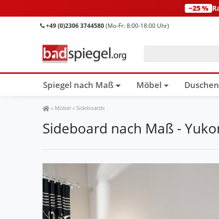
−25 %
R
+49 (0)2306 3744580
(Mo-Fr: 8:00-18:00 Uhr)
Spiegel nach Maß
Möbel
Dusche
Spiegel Shop
»
Möbel
»
Sideboards
Sideboard nach Maß - Yuko