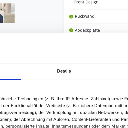
Front Design
Rückwand
Abdeckplatte
Größe Abdeckplatte
Griffe / Griffleisten
Details
Ambiente-Beleuchtung
Extra Glas-Auflage lose
!
Ihre Bemerkung
nliche Technologien (z. B. Ihre IP-Adresse, Zählpixel) sowie Fu
 der Funktionalität der Webseite (z. B. sichere Datenübermittlung
trugsvermeidung), der Verknüpfung mit sozialen Netzwerken, de
onen), der Abrechnung mit Autoren, Content-Lieferanten und Par
Bestell-Check (kostenlos)
n, personalisierte Inhalte, Inhaltsmessungen) oder dem Marketing