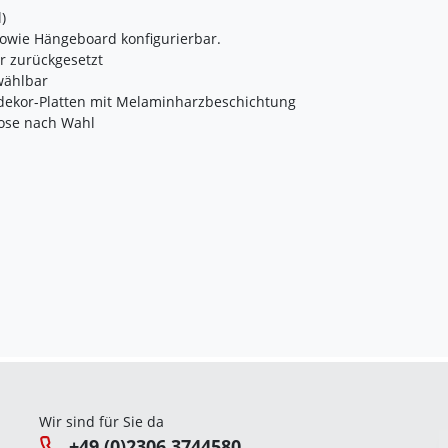
)
owie Hängeboard konfigurierbar.
r zurückgesetzt
wählbar
rodekor-Platten mit Melaminharzbeschichtung
close nach Wahl
Wir sind für Sie da
+49 (0)2306 3744580