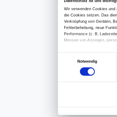
Datenschutz ist uns wichtig
Wir verwenden Cookies und äh
die Cookies setzen. Das dient
Verknüpfung von Geräten, Be
Fehlerbehebung, neue Funkti
Performance (z. B. Ladezeite
Messen von Anzeigen, persona
Die Einzelheiten können Sie
Einwilligungsauswahl
die eingesetzten Technologi
Notwendig
Indem Sie auf den Button "Zu
genannten Zwecken ein.
Ihre Einwilligung können Sie 
"Cookies" Ihre getroffene Au
berührt.
Impressum
|
Datenschutz