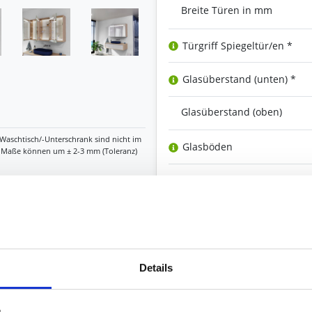
Breite Türen in mm
Türgriff Spiegeltür/en *
Glasüberstand (unten) *
Glasüberstand (oben)
Glasböden
Holzböden (Korpus-Dekor)
Schalter/Sensor/Dimmer
Steckdose/USB innen
Details
Waschtisch-/ Decken-
Beleuchtung