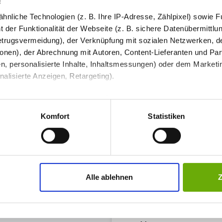
!
Schminkspiegel
nliche Technologien (z. B. Ihre IP-Adresse, Zählpixel) sowie Fu
 der Funktionalität der Webseite (z. B. sichere Datenübermittlung
Bluetooth Lautsprecher
trugsvermeidung), der Verknüpfung mit sozialen Netzwerken, de
onen), der Abrechnung mit Autoren, Content-Lieferanten und Par
Ihre Bemerkung
n, personalisierte Inhalte, Inhaltsmessungen) oder dem Marketing
lisierte Anzeigen, Retargeting).
Bestell-Check (kostenlos)
 unter Datenschutz nachlesen. Über den Link "Cookies" am Sei
und Kompatibilität. So können Sie sich 
en und Partner erfahren und die von Ihnen gewünschten Einstell
Komfort
Statistiken
stimmen" klicken, willigen Sie in die Verarbeitung Ihrer perso
Produkt in den War
2
jederzeit mit Wirkung für die Zukunft widerrufen. Am einfachsten
Alle ablehnen
249,86 €
swahl anpassen. Durch den Widerruf der Einwilligung wird die vor
Preis inkl. MwSt zzgl.
Versandkosten
Abhängig vom
Lieferland
kann der Prei