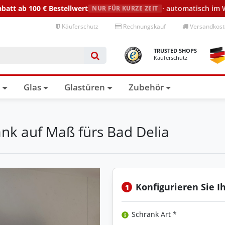
abatt ab 100 €
Bestellwert
· automatisch im
NUR FÜR KURZE ZEIT
Käuferschutz
Rechnungskauf
Versandkoste
TRUSTED SHOPS
Käuferschutz
n
Glas
Glastüren
Zubehör
ank auf Maß fürs Bad Delia
Konfigurieren Sie I
1
Schrank Art *