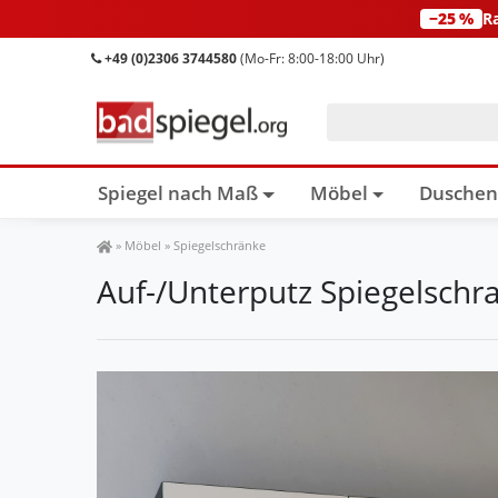
−25 %
R
+49 (0)2306 3744580
(Mo-Fr: 8:00-18:00 Uhr)
Spiegel nach Maß
Möbel
Dusche
Spiegel Shop
»
Möbel
»
Spiegelschränke
Auf-/Unterputz Spiegelschr