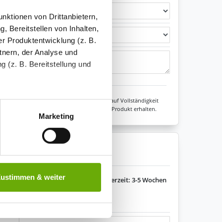
nktionen von Drittanbietern,
, Bereitstellen von Inhalten,
r Produktentwicklung (z. B.
tnern, der Analyse und
 (z. B. Bereitstellung und
Zeichen übrig: 235 (von max. 235)
tenende können Sie mehr über
Unsere Experten prüfen jede Konfiguration auf Vollständigkeit
sicher sein, dass Sie immer ein fehlerfreies Produkt erhalten.
ungen vornehmen.
Marketing
nenbezogenen Daten zu den
enkorb legen
 ist es, wenn Sie dazu unter
Zustimmen & weiter
Lieferzeit: 3-5 Wochen
herige Verarbeitung nicht
s variieren.