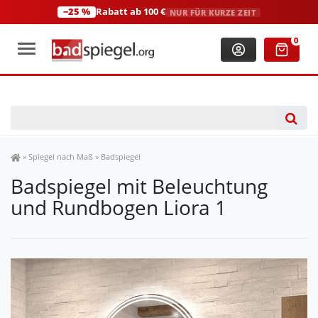
−25 %
Rabatt ab 100 €
NUR FÜR KURZE ZEIT
+49 (0)2306 3744580
(Mo-Fr: 8:00-18:00 Uhr)
0
Spiegel Shop
»
Spiegel nach Maß
»
Badspiegel
Badspiegel mit Beleuchtung
und Rundbogen Liora 1