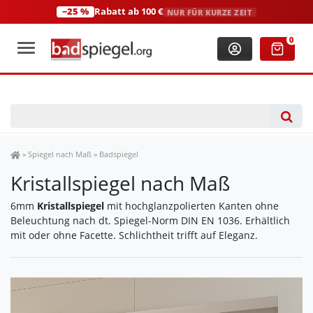
−25 %
Rabatt ab 100 €
NUR FÜR KURZE ZEIT
+49 (0)2306 3744580
(Mo-Fr: 8:00-18:00 Uhr)
0
Spiegel Shop
»
Spiegel nach Maß
»
Badspiegel
Kristallspiegel nach Maß
6mm
Kristallspiegel
mit hochglanzpolierten Kanten ohne
Beleuchtung nach dt. Spiegel-Norm DIN EN 1036. Erhältlich
mit oder ohne Facette. Schlichtheit trifft auf Eleganz.