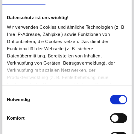
Schminkspiegel
Datenschutz ist uns wichtig!
Wir verwenden Cookies und ähnliche Technologien (z. B.
Bluetooth Lautsprecher
Ihre IP-Adresse, Zählpixel) sowie Funktionen von
Drittanbietern, die Cookies setzen. Das dient der
Funktionalität der Webseite (z. B. sichere
Datenübermittlung, Bereitstellen von Inhalten,
Versiegelung
Verknüpfung von Geräten, Betrugsvermeidung), der
Verknüpfung mit sozialen Netzwerken, der
Produktentwicklung (z. B. Fehlerbehebung, neue
Ihre Bemerkung
Funktionen), der Abrechnung mit Autoren, Content-
Lieferanten und Partnern, der Analyse und Performance
Einwilligungsauswahl
(z. B. Ladezeiten, personalisierte Inhalte,
Notwendig
Zeichen übrig: 235 (von max. 235)
Inhaltsmessungen) oder dem Marketing (z. B.
Bestell-Check (kostenlos)
Bereitstellung und Messen von Anzeigen, personalisierte
Unsere Experten prüfen jede
Komfort
Konfiguration auf Vollständigkeit und Kompatibilität. So können Sie sich
Anzeigen, Retargeting).
sicher sein, dass Sie immer ein fehlerfreies Produkt erhalten.