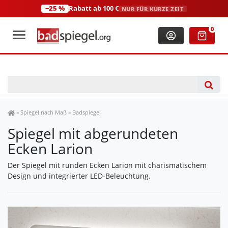
−25 %
Rabatt ab 100 €
NUR FÜR KURZE ZEIT
+49 (0)2306 3744580
(Mo-Fr: 8:00-18:00 Uhr)
0
Spiegel Shop
»
Spiegel nach Maß
»
Badspiegel
Spiegel mit abgerundeten
Ecken Larion
Der Spiegel mit runden Ecken Larion mit charismatischem
Design und integrierter LED-Beleuchtung.