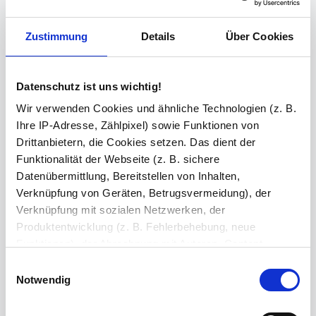
Spiegelheizung
Zustimmung
Details
Über Cookies
Steckdose(n) inkl. Bohrung
Datenschutz ist uns wichtig!
Wir verwenden Cookies und ähnliche Technologien (z. B.
Ihre IP-Adresse, Zählpixel) sowie Funktionen von
Schminkspiegel
Drittanbietern, die Cookies setzen. Das dient der
Funktionalität der Webseite (z. B. sichere
Datenübermittlung, Bereitstellen von Inhalten,
Verknüpfung von Geräten, Betrugsvermeidung), der
Bluetooth Lautsprecher
Verknüpfung mit sozialen Netzwerken, der
Produktentwicklung (z. B. Fehlerbehebung, neue
Funktionen), der Abrechnung mit Autoren, Content-
Versiegelung
Lieferanten und Partnern, der Analyse und Performance
Einwilligungsauswahl
(z. B. Ladezeiten, personalisierte Inhalte,
Notwendig
Inhaltsmessungen) oder dem Marketing (z. B.
Ihre Bemerkung
Bereitstellung und Messen von Anzeigen, personalisierte