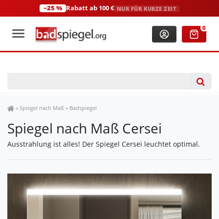
−25 %
Rabatt ab 100 €
NUR FÜR KURZE ZEIT
+49 (0)2306 3744580
(Mo-Fr: 8:00-18:00 Uhr)
0
Spiegel Shop
»
Spiegel nach Maß
»
Badspiegel
Spiegel nach Maß Cersei
Ausstrahlung ist alles! Der Spiegel Cersei leuchtet optimal.