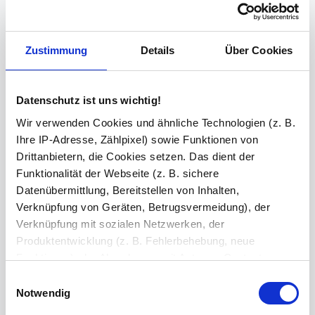
Steckdose(n) inkl. Bohrung
Zustimmung
Details
Über Cookies
Datenschutz ist uns wichtig!
Facette
Wir verwenden Cookies und ähnliche Technologien (z. B.
Ihre IP-Adresse, Zählpixel) sowie Funktionen von
Drittanbietern, die Cookies setzen. Das dient der
Schminkspiegel
Funktionalität der Webseite (z. B. sichere
Datenübermittlung, Bereitstellen von Inhalten,
Verknüpfung von Geräten, Betrugsvermeidung), der
Bluetooth Lautsprecher
Verknüpfung mit sozialen Netzwerken, der
Produktentwicklung (z. B. Fehlerbehebung, neue
Funktionen), der Abrechnung mit Autoren, Content-
Lieferanten und Partnern, der Analyse und Performance
Versiegelung
Einwilligungsauswahl
(z. B. Ladezeiten, personalisierte Inhalte,
Notwendig
Inhaltsmessungen) oder dem Marketing (z. B.