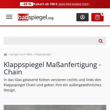
−25 %
Rabatt ab 100 €
NUR FÜR KURZE ZEIT
+49 (0)2306 3744580
(Mo-Fr: 8:00-18:00 Uhr)
0
Spiegel Shop
»
Spiegel nach Maß
»
Klappspiegel
Klappspiegel Maßanfertigung -
Chain
In das Glas gelaserte Ketten verzieren rechts und links den
Klappspiegel Chain und geben ihm ein außergewöhnliches
Design.