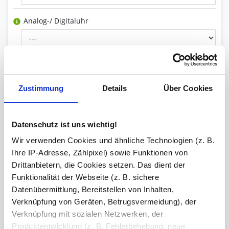
Analog-/ Digitaluhr
Spiegelheizung
Zustimmung
Details
Über Cookies
Steckdose(n) inkl. Bohrung
Datenschutz ist uns wichtig!
Wir verwenden Cookies und ähnliche Technologien (z. B.
Facette
Ihre IP-Adresse, Zählpixel) sowie Funktionen von
Drittanbietern, die Cookies setzen. Das dient der
Funktionalität der Webseite (z. B. sichere
Schminkspiegel
Datenübermittlung, Bereitstellen von Inhalten,
Verknüpfung von Geräten, Betrugsvermeidung), der
Verknüpfung mit sozialen Netzwerken, der
Produktentwicklung (z. B. Fehlerbehebung, neue