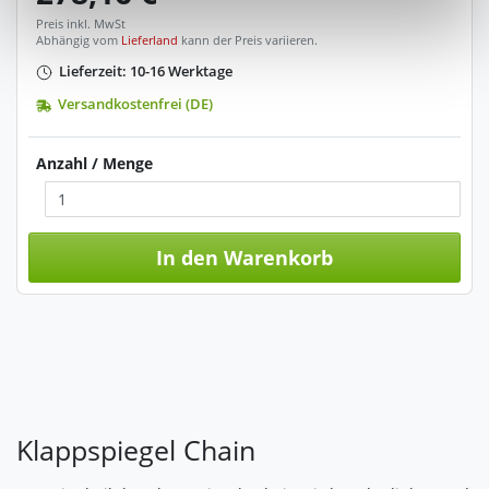
Zukunft widerrufen. Am einfachsten ist es, wenn Sie dazu
Preis inkl. MwSt
unter "Cookies" Ihre getroffene Auswahl anpassen. Durch
Abhängig vom
Lieferland
kann der Preis variieren.
den Widerruf der Einwilligung wird die vorherige
Lieferzeit: 10-16 Werktage
Verarbeitung nicht berührt.
Versandkostenfrei (DE)
Impressum
|
Datenschutz
Anzahl / Menge
In den Warenkorb
Klappspiegel Chain