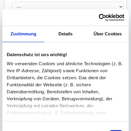
Spiegelheizung
Zustimmung
Details
Über Cookies
Steckdose(n) inkl. Bohrung
Datenschutz ist uns wichtig!
Wir verwenden Cookies und ähnliche Technologien (z. B.
Facette
Ihre IP-Adresse, Zählpixel) sowie Funktionen von
Drittanbietern, die Cookies setzen. Das dient der
Funktionalität der Webseite (z. B. sichere
Datenübermittlung, Bereitstellen von Inhalten,
Schminkspiegel
Verknüpfung von Geräten, Betrugsvermeidung), der
Verknüpfung mit sozialen Netzwerken, der
Produktentwicklung (z. B. Fehlerbehebung, neue
Bluetooth Lautsprecher
Funktionen), der Abrechnung mit Autoren, Content-
Lieferanten und Partnern, der Analyse und Performance
Einwilligungsauswahl