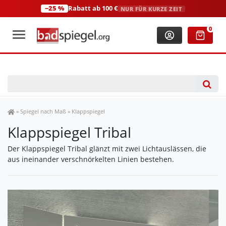
−25 %
Rabatt ab 100 €
NUR FÜR KURZE ZEIT
+49 (0)2306 3744580
(Mo-Fr: 8:00-18:00 Uhr)
0
Spiegel Shop
»
Spiegel nach Maß
»
Klappspiegel
Klappspiegel Tribal
Der Klappspiegel Tribal glänzt mit zwei Lichtauslässen, die
aus ineinander verschnörkelten Linien bestehen.