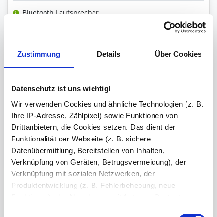
Bluetooth Lautsprecher
Versiegelung
Zustimmung
Details
Über Cookies
Datenschutz ist uns wichtig!
Ihre Bemerkung
Wir verwenden Cookies und ähnliche Technologien (z. B.
Ihre IP-Adresse, Zählpixel) sowie Funktionen von
Zeichen übrig: 235 (von max. 235)
Drittanbietern, die Cookies setzen. Das dient der
Funktionalität der Webseite (z. B. sichere
Bestell-Check (kostenlos)
Unsere Experten prüfen jede
Datenübermittlung, Bereitstellen von Inhalten,
Konfiguration auf Vollständigkeit und Kompatibilität. So können Sie sich
sicher sein, dass Sie immer ein fehlerfreies Produkt erhalten.
Verknüpfung von Geräten, Betrugsvermeidung), der
Verknüpfung mit sozialen Netzwerken, der
Produktentwicklung (z. B. Fehlerbehebung, neue
Produkt in den Warenkorb legen
2
Funktionen), der Abrechnung mit Autoren, Content-
Lieferanten und Partnern, der Analyse und Performance
Einwilligungsauswahl