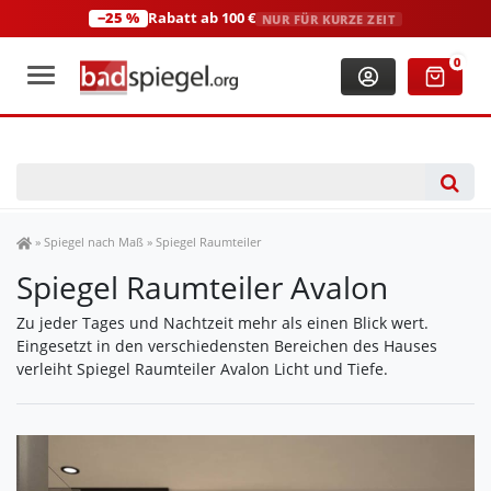
−25 %
Rabatt ab 100 €
NUR FÜR KURZE ZEIT
+49 (0)2306 3744580
(Mo-Fr: 8:00-18:00 Uhr)
0
Spiegel Shop
»
Spiegel nach Maß
»
Spiegel Raumteiler
Spiegel Raumteiler Avalon
Zu jeder Tages und Nachtzeit mehr als einen Blick wert.
Eingesetzt in den verschiedensten Bereichen des Hauses
verleiht Spiegel Raumteiler Avalon Licht und Tiefe.