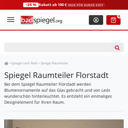
−25 %
Rabatt ab 100 €
NUR FÜR KURZE ZEIT
+49 (0)2306 3744580
(Mo-Fr: 8:00-18:00 Uhr)
0
Spiegel Shop
»
Spiegel nach Maß
»
Spiegel Raumteiler
Spiegel Raumteiler Florstadt
Bei dem Spiegel Raumteiler Florstadt werden
Blumenornamente auf das Glas gebracht und von Leds
wunderschön hinterleuchtet. Es entsteht ein einmaliges
Designelement für Ihren Raum.