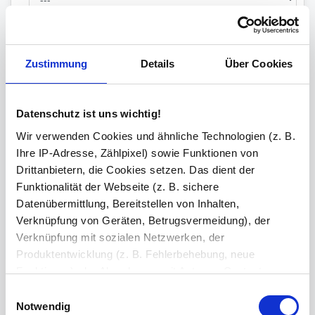
Bluetooth Lautsprecher
Zustimmung
Details
Über Cookies
Versiegelung
Datenschutz ist uns wichtig!
Wir verwenden Cookies und ähnliche Technologien (z. B.
Ihre Bemerkung
Ihre IP-Adresse, Zählpixel) sowie Funktionen von
Drittanbietern, die Cookies setzen. Das dient der
Funktionalität der Webseite (z. B. sichere
Zeichen übrig: 235 (von max. 235)
Datenübermittlung, Bereitstellen von Inhalten,
Verknüpfung von Geräten, Betrugsvermeidung), der
Bestell-Check (kostenlos)
Unsere Experten prüfen jede
Konfiguration auf Vollständigkeit und Kompatibilität. So können Sie sich
Verknüpfung mit sozialen Netzwerken, der
sicher sein, dass Sie immer ein fehlerfreies Produkt erhalten.
Produktentwicklung (z. B. Fehlerbehebung, neue
Funktionen), der Abrechnung mit Autoren, Content-
Lieferanten und Partnern, der Analyse und Performance
Einwilligungsauswahl
Produkt in den Warenkorb legen
2
(z. B. Ladezeiten, personalisierte Inhalte,
Notwendig