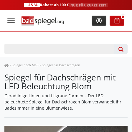
−25 %
Rabatt ab 100 €
NUR FÜR KURZE ZEIT
+49 (0)2306 3744580
(Mo-Fr: 8:00-18:00 Uhr)
0
Spiegel Shop
»
Spiegel nach Maß
»
Spiegel für Dachschrägen
Spiegel für Dachschrägen mit
LED Beleuchtung Blom
Geradlinige Linien und filigrane Formen – Der LED
beleuchtete Spiegel für Dachschrägen Blom verwandelt Ihr
Badezimmer in eine Blumenwiese.