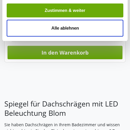
Lieferzeit: 10-16 Werktage
Indem Sie auf den Button "Zustimmen" klicken, willigen
Zustimmen & weiter
Versandkostenfrei (DE)
Sie in die Verarbeitung Ihrer personenbezogenen Daten
zu den genannten Zwecken ein.
Anzahl / Menge
Alle ablehnen
Ihre Einwilligung können Sie jederzeit mit Wirkung für die
Zukunft widerrufen. Am einfachsten ist es, wenn Sie dazu
unter "Cookies" Ihre getroffene Auswahl anpassen. Durch
In den Warenkorb
den Widerruf der Einwilligung wird die vorherige
Verarbeitung nicht berührt.
Impressum
|
Datenschutz
Spiegel für Dachschrägen mit LED
Beleuchtung Blom
Sie haben Dachschrägen in Ihrem Badezimmer und wissen