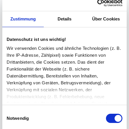
Spiegelheizung
Zustimmung
Details
Über Cookies
Steckdose(n) inkl. Bohrung
Datenschutz ist uns wichtig!
Wir verwenden Cookies und ähnliche Technologien (z. B.
Ihre IP-Adresse, Zählpixel) sowie Funktionen von
Schminkspiegel
Drittanbietern, die Cookies setzen. Das dient der
Funktionalität der Webseite (z. B. sichere
Datenübermittlung, Bereitstellen von Inhalten,
Bluetooth Lautsprecher
Verknüpfung von Geräten, Betrugsvermeidung), der
Verknüpfung mit sozialen Netzwerken, der
Produktentwicklung (z. B. Fehlerbehebung, neue
Versiegelung
Funktionen), der Abrechnung mit Autoren, Content-
Lieferanten und Partnern, der Analyse und Performance
Einwilligungsauswahl
(z. B. Ladezeiten, personalisierte Inhalte,
Notwendig
Inhaltsmessungen) oder dem Marketing (z. B.
Ihre Bemerkung