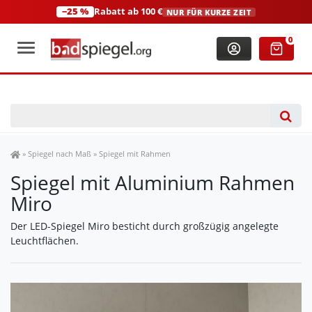
−25 %
Rabatt ab 100 €
NUR FÜR KURZE ZEIT
+49 (0)2306 3744580
(Mo-Fr: 8:00-18:00 Uhr)
0
Spiegel Shop
»
Spiegel nach Maß
»
Spiegel mit Rahmen
Spiegel mit Aluminium Rahmen
Miro
Der LED-Spiegel Miro besticht durch großzügig angelegte
Leuchtflächen.