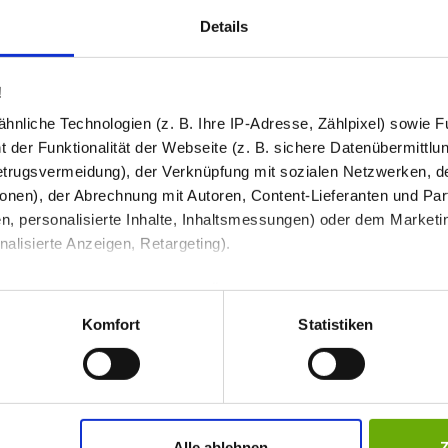
Details
Produkt in den War
2
!
177,58 €
nliche Technologien (z. B. Ihre IP-Adresse, Zählpixel) sowie Fu
Preis inkl. MwSt
 der Funktionalität der Webseite (z. B. sichere Datenübermittlung
Abhängig vom
Lieferland
kann der Prei
trugsvermeidung), der Verknüpfung mit sozialen Netzwerken, de
Anzahl / Menge
onen), der Abrechnung mit Autoren, Content-Lieferanten und Par
n, personalisierte Inhalte, Inhaltsmessungen) oder dem Marketing
I
lisierte Anzeigen, Retargeting).
 unter Datenschutz nachlesen. Über den Link "Cookies" am Sei
en und Partner erfahren und die von Ihnen gewünschten Einstell
Komfort
Statistiken
stimmen" klicken, willigen Sie in die Verarbeitung Ihrer perso
aß - Loire
jederzeit mit Wirkung für die Zukunft widerrufen. Am einfachsten
Alle ablehnen