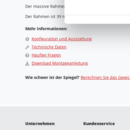
"Cookies" Ihre getroffene Au
Der massive Rahmen des Spiegel mit Holzrahmen nac
berührt.
Der Rahmen ist 39 mm breit und 30 mm tief. Der Spie
Impressum
|
Datenschutz
Mehr Informationen:
Konfiguration und Ausstattung
Technische Daten
Häufige Fragen
Download Montageanleitung
Wie schwer ist der Spiegel?
Berechnen Sie das Gewic
Unternehmen
Kundenservice