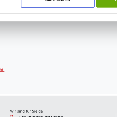
swahl anpassen. Durch den Widerruf der Einwilligung wird die vor
h Maß - Loire gibt ihrem Raum einen bestimmten Hingucker.
gel ist um 10 mm eingelassen.
ht.
Wir sind für Sie da