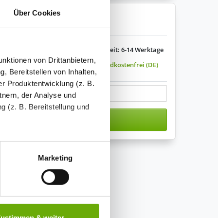
Über Cookies
enkorb legen
Lieferzeit: 6-14 Werktage
nktionen von Drittanbietern,
Versandkostenfrei (DE)
, Bereitstellen von Inhalten,
s variieren.
r Produktentwicklung (z. B.
tnern, der Analyse und
 (z. B. Bereitstellung und
n den Warenkorb
tenende können Sie mehr über
ungen vornehmen.
Marketing
nenbezogenen Daten zu den
 ist es, wenn Sie dazu unter
Zustimmen & weiter