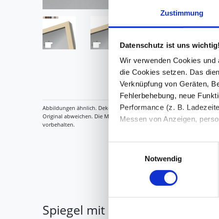
Zustimmung
Datenschutz ist uns wichtig
Wir verwenden Cookies und äh
die Cookies setzen. Das dient
Verknüpfung von Geräten, Be
Fehlerbehebung, neue Funkti
Performance (z. B. Ladezeite
Messen von Anzeigen, persona
Die Einzelheiten können Sie
Einwilligungsauswahl
die eingesetzten Technologi
Notwendig
Indem Sie auf den Button "Zu
genannten Zwecken ein.
Spiegel mit Holzrahmen nach M
Ihre Einwilligung können Sie 