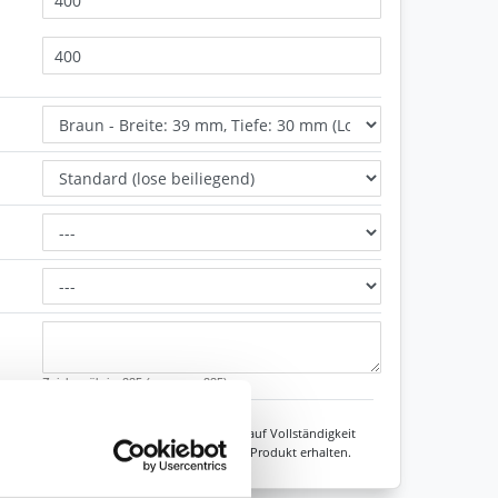
Zeichen übrig: 235 (von max. 235)
Unsere Experten prüfen jede Konfiguration auf Vollständigkeit
sicher sein, dass Sie immer ein fehlerfreies Produkt erhalten.