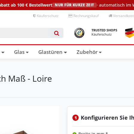
abatt ab 100 €
Bestellwert
· automatisch im
NUR FÜR KURZE ZEIT
Käuferschutz
Rechnungskauf
Versandkoste
TRUSTED SHOPS
Käuferschutz
n
Glas
Glastüren
Zubehör
h Maß - Loire
Konfigurieren Sie I
1
Breite in mm *