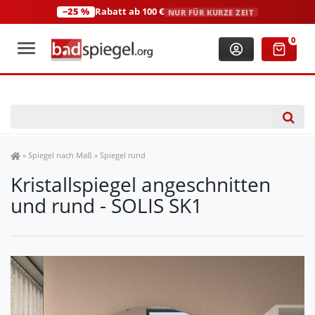
−25 %
Rabatt ab 100 €
NUR FÜR KURZE ZEIT
+49 (0)2306 3744580
(Mo-Fr: 8:00-18:00 Uhr)
0
Spiegel Shop
»
Spiegel nach Maß
»
Spiegel rund
Kristallspiegel angeschnitten
und rund - SOLIS SK1