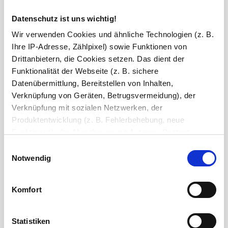
Datenschutz ist uns wichtig!
Bluetooth Lautsprecher
Wir verwenden Cookies und ähnliche Technologien (z. B.
Ihre IP-Adresse, Zählpixel) sowie Funktionen von
Drittanbietern, die Cookies setzen. Das dient der
Versiegelung
Funktionalität der Webseite (z. B. sichere
Datenübermittlung, Bereitstellen von Inhalten,
Kanten
Verknüpfung von Geräten, Betrugsvermeidung), der
Verknüpfung mit sozialen Netzwerken, der
hochglanz poliert
Produktentwicklung (z. B. Fehlerbehebung, neue
Ihre Bemerkung
Funktionen), der Abrechnung mit Autoren, Content-
Lieferanten und Partnern, der Analyse und Performance
Einwilligungsauswahl
(z. B. Ladezeiten, personalisierte Inhalte,
Notwendig
Zeichen übrig: 235 (von max. 235)
Inhaltsmessungen) oder dem Marketing (z. B.
Bereitstellung und Messen von Anzeigen, personalisierte
Bestell-Check (kostenlos)
Unsere Experten prüfen jede
Komfort
Anzeigen, Retargeting).
Konfiguration auf Vollständigkeit und Kompatibilität. So können Sie sich
sicher sein, dass Sie immer ein fehlerfreies Produkt erhalten.
Die Einzelheiten können Sie unter Datenschutz
Statistiken