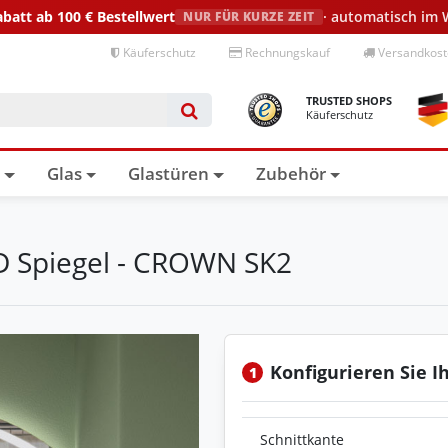
abatt ab 100 €
Bestellwert
· automatisch im
NUR FÜR KURZE ZEIT
Käuferschutz
Rechnungskauf
Versandkoste
TRUSTED SHOPS
Käuferschutz
n
Glas
Glastüren
Zubehör
D Spiegel - CROWN SK2
Konfigurieren Sie I
1
Schnittkante