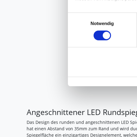
Die Einzelheiten können Sie
Einwilligungsauswahl
die eingesetzten Technologi
Notwendig
Indem Sie auf den Button "Zu
genannten Zwecken ein.
Ihre Einwilligung können Sie 
"Cookies" Ihre getroffene Au
berührt.
Impressum
|
Datenschutz
Angeschnittener LED Rundspie
Das Design des runden und angeschnittenen LED Spi
hat einen Abstand von 35mm zum Rand und wird duch 
Spiegelfläche ein einzigartiges Designelement, wel