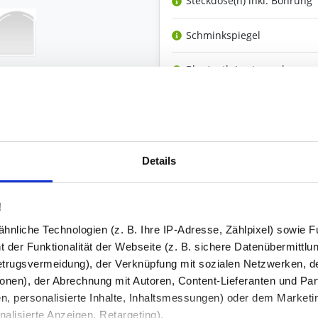
Steckdose(n) inkl. Bohrung
Schminkspiegel
Bluetooth Lautsprecher
Versiegelung
Kanten
Details
Ihre Bemerkung
!
nliche Technologien (z. B. Ihre IP-Adresse, Zählpixel) sowie Fu
Bestell-Check (kostenlos)
und Kompatibilität. So können Sie sich 
 der Funktionalität der Webseite (z. B. sichere Datenübermittlung
trugsvermeidung), der Verknüpfung mit sozialen Netzwerken, de
onen), der Abrechnung mit Autoren, Content-Lieferanten und Par
n, personalisierte Inhalte, Inhaltsmessungen) oder dem Marketing
Produkt in den War
2
lisierte Anzeigen, Retargeting).