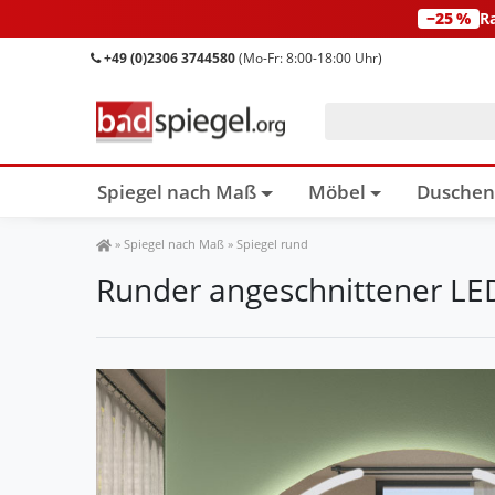
−25 %
R
+49 (0)2306 3744580
(Mo-Fr: 8:00-18:00 Uhr)
Spiegel nach Maß
Möbel
Dusche
Spiegel Shop
»
Spiegel nach Maß
»
Spiegel rund
Runder angeschnittener LE