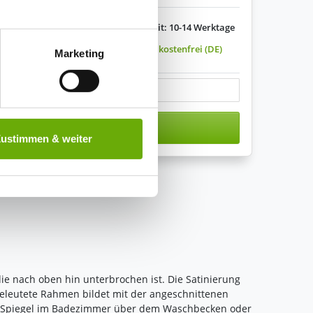
Lieferzeit: 10-14 Werktage
tenende können Sie mehr über
ungen vornehmen.
Versandkostenfrei (DE)
Marketing
s variieren.
nenbezogenen Daten zu den
n den Warenkorb
 ist es, wenn Sie dazu unter
Zustimmen & weiter
herige Verarbeitung nicht
ie nach oben hin unterbrochen ist. Die Satinierung
eleutete Rahmen bildet mit der angeschnittenen
den Spiegel im Badezimmer über dem Waschbecken oder