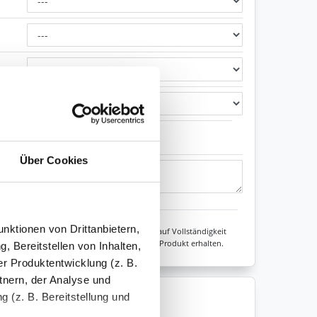
hochglanz poliert
Über Cookies
Zeichen übrig: 235 (von max. 235)
nktionen von Drittanbietern,
Unsere Experten prüfen jede Konfiguration auf Vollständigkeit
sicher sein, dass Sie immer ein fehlerfreies Produkt erhalten.
, Bereitstellen von Inhalten,
r Produktentwicklung (z. B.
tnern, der Analyse und
 (z. B. Bereitstellung und
enkorb legen