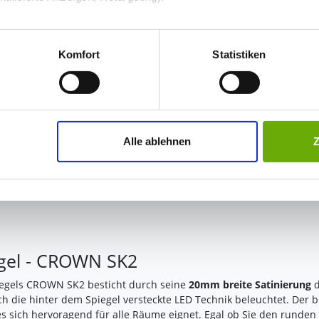
273,99 €
 unter Datenschutz nachlesen. Über den Link "Cookies" am Sei
en und Partner erfahren und die von Ihnen gewünschten Einstell
Komfort
Statistiken
Preis inkl. MwSt
Abhängig vom
Lieferland
kann der Prei
stimmen" klicken, willigen Sie in die Verarbeitung Ihrer perso
Anzahl / Menge
I
jederzeit mit Wirkung für die Zukunft widerrufen. Am einfachsten
Alle ablehnen
swahl anpassen. Durch den Widerruf der Einwilligung wird die vor
gel - CROWN SK2
egels CROWN SK2 besticht durch seine
20mm breite Satinierung
d
die hinter dem Spiegel versteckte LED Technik beleuchtet. Der b
ches sich hervoragend für alle Räume eignet. Egal ob Sie den run