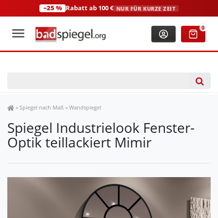
−25 %
Rabatt ab 100 €
NUR FÜR KURZE ZEIT
+49 (0)2306 3744580
(Mo-Fr: 8:00-18:00 Uhr)
0
Spiegel Shop
»
Spiegel nach Maß
»
Wandspiegel
Spiegel Industrielook Fenster-
Optik teillackiert Mimir