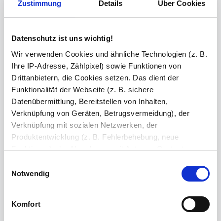
Zustimmung
Details
Über Cookies
Unser Angebot für Sie
Datenschutz ist uns wichtig!
40,25 €
Wir verwenden Cookies und ähnliche Technologien (z. B.
Ihre IP-Adresse, Zählpixel) sowie Funktionen von
Preis inkl. MwSt
Drittanbietern, die Cookies setzen. Das dient der
Abhängig vom
Lieferland
kann der Preis variieren.
Funktionalität der Webseite (z. B. sichere
Lieferzeit: 6-14 Werktage
Datenübermittlung, Bereitstellen von Inhalten,
Versandkostenfrei (DE)
Verknüpfung von Geräten, Betrugsvermeidung), der
Verknüpfung mit sozialen Netzwerken, der
Anzahl / Menge
Produktentwicklung (z. B. Fehlerbehebung, neue
Funktionen), der Abrechnung mit Autoren, Content-
Lieferanten und Partnern, der Analyse und Performance
Einwilligungsauswahl
(z. B. Ladezeiten, personalisierte Inhalte,
Notwendig
In den Warenkorb
Inhaltsmessungen) oder dem Marketing (z. B.
Bereitstellung und Messen von Anzeigen, personalisierte
Komfort
Anzeigen, Retargeting).