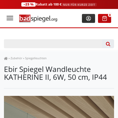
−25 %
Rabatt ab 100 €
NUR FÜR KURZE ZEIT
+49 (0)2306 3744580
(Mo-Fr: 8:00-18:00 Uhr)
0
Spiegel Shop
»
Zubehör
»
Spiegelleuchten
Ebir Spiegel Wandleuchte
KATHERINE II, 6W, 50 cm, IP44