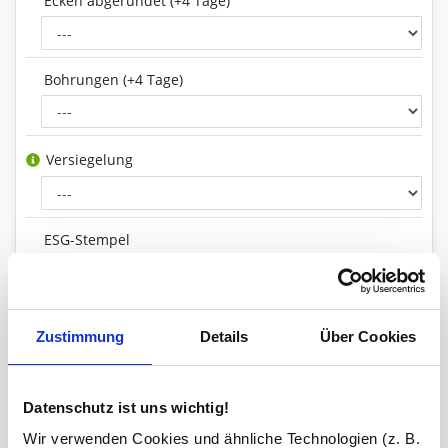
Ecken abgerundet (+4 Tage)
Bohrungen (+4 Tage)
Versiegelung
ESG-Stempel
Kanten
geschliffen und poliert
Zustimmung
Details
Über Cookies
Ihre Bemerkung
Datenschutz ist uns wichtig!
Wir verwenden Cookies und ähnliche Technologien (z. B.
Zeichen übrig: 235 (von max. 235)