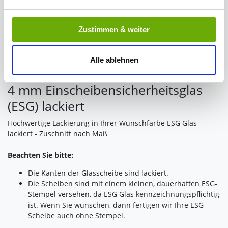
Indem Sie auf den Button "Zustimmen" klicken, willigen
Zustimmen & weiter
Sie in die Verarbeitung Ihrer personenbezogenen Daten
zu den genannten Zwecken ein.
Alle ablehnen
Ihre Einwilligung können Sie jederzeit mit Wirkung für die
Zukunft widerrufen. Am einfachsten ist es, wenn Sie dazu
4 mm Einscheibensicherheitsglas
unter "Cookies" Ihre getroffene Auswahl anpassen. Durch
(ESG) lackiert
den Widerruf der Einwilligung wird die vorherige
Verarbeitung nicht berührt.
Hochwertige Lackierung in Ihrer Wunschfarbe ESG Glas
lackiert - Zuschnitt nach Maß
Impressum
|
Datenschutz
Beachten Sie bitte:
Die Kanten der Glasscheibe sind lackiert.
Die Scheiben sind mit einem kleinen, dauerhaften ESG-
Stempel versehen, da ESG Glas kennzeichnungspflichtig
ist. Wenn Sie wünschen, dann fertigen wir Ihre ESG
Scheibe auch ohne Stempel.