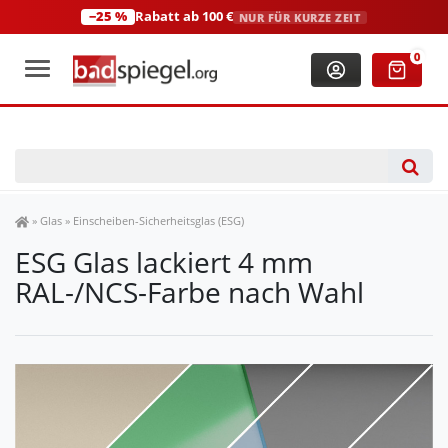
−25 %
Rabatt ab 100 €
NUR FÜR KURZE ZEIT
+49 (0)2306 3744580
(Mo-Fr: 8:00-18:00 Uhr)
0
Spiegel Shop
»
Glas
»
Einscheiben-Sicherheitsglas (ESG)
ESG Glas lackiert 4 mm
RAL-/NCS-Farbe nach Wahl