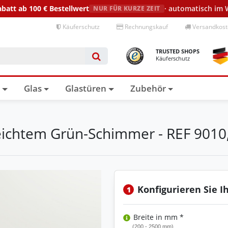
abatt ab 100 €
Bestellwert
· automatisch im
NUR FÜR KURZE ZEIT
Käuferschutz
Rechnungskauf
Versandkoste
TRUSTED SHOPS
Käuferschutz
n
Glas
Glastüren
Zubehör
 leichtem Grün-Schimmer - REF 901
Konfigurieren Sie I
1
Breite in mm *
(200 - 2500 mm)