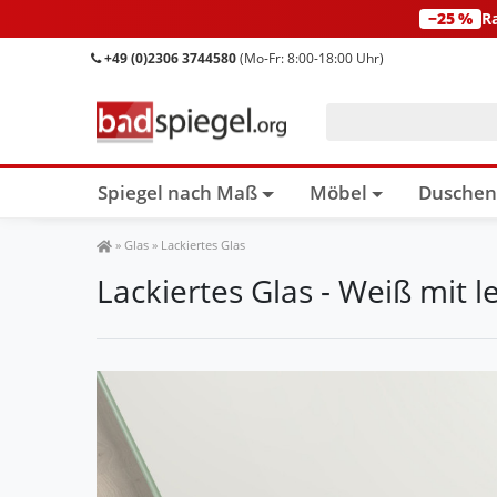
−25 %
R
+49 (0)2306 3744580
(Mo-Fr: 8:00-18:00 Uhr)
Spiegel nach Maß
Möbel
Dusche
Spiegel Shop
»
Glas
»
Lackiertes Glas
Lackiertes Glas - Weiß mit