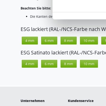
"Cookies" Ihre getroffene Au
Beachten Sie bitte:
berührt.
Die Kanten der Glasscheibe sind lackiert.
Impressum
|
Datenschutz
ESG lackiert (RAL-/NCS-Farbe nach Wa
4 mm
6 mm
8 mm
10 mm
ESG Satinato lackiert (RAL-/NCS-Farb
4 mm
6 mm
8 mm
10 mm
Unternehmen
Kundenservice