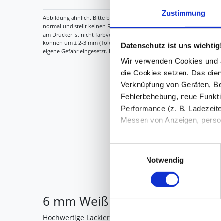
Zustimmung
Datenschutz ist uns wichtig
Wir verwenden Cookies und äh
die Cookies setzen. Das dient
Verknüpfung von Geräten, Be
Fehlerbehebung, neue Funkti
Performance (z. B. Ladezeite
Messen von Anzeigen, persona
Die Einzelheiten können Sie
Einwilligungsauswahl
die eingesetzten Technologi
Notwendig
Indem Sie auf den Button "Zu
genannten Zwecken ein.
6 mm Weiß mit leichtem Grün-
Ihre Einwilligung können Sie 
Hochwertige Lackierung in Weiß mit leichtem Grün-Sc