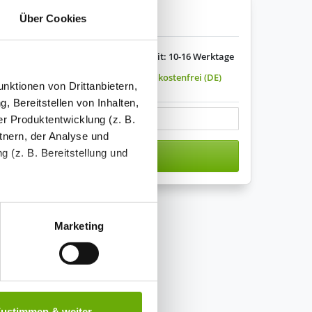
enkorb legen
Über Cookies
Lieferzeit: 10-16 Werktage
Versandkostenfrei (DE)
nktionen von Drittanbietern,
s variieren.
, Bereitstellen von Inhalten,
r Produktentwicklung (z. B.
tnern, der Analyse und
 (z. B. Bereitstellung und
n den Warenkorb
tenende können Sie mehr über
ungen vornehmen.
Marketing
nenbezogenen Daten zu den
 ist es, wenn Sie dazu unter
Zustimmen & weiter