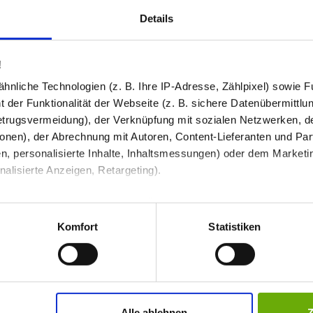
Produkt in den War
2
Details
49,89 €
!
Preis inkl. MwSt
nliche Technologien (z. B. Ihre IP-Adresse, Zählpixel) sowie Fu
Abhängig vom
Lieferland
kann der Prei
 der Funktionalität der Webseite (z. B. sichere Datenübermittlung
Anzahl / Menge
trugsvermeidung), der Verknüpfung mit sozialen Netzwerken, de
onen), der Abrechnung mit Autoren, Content-Lieferanten und Par
n, personalisierte Inhalte, Inhaltsmessungen) oder dem Marketing
I
lisierte Anzeigen, Retargeting).
 unter Datenschutz nachlesen. Über den Link "Cookies" am Sei
en und Partner erfahren und die von Ihnen gewünschten Einstell
Komfort
Statistiken
stimmen" klicken, willigen Sie in die Verarbeitung Ihrer perso
Schimmer lackiertes Glas
jederzeit mit Wirkung für die Zukunft widerrufen. Am einfachsten
himmer - 6 Millimeter starke Glasplatten - Zuschnitt nach Maß
Alle ablehnen