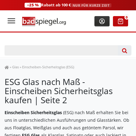
−25 %
Rabatt ab 100 €
NUR FÜR KURZE ZEIT
+49 (0)2306 3744580
(Mo-Fr: 8:00-18:00 Uhr)
0
Spiegel Shop
»
Glas
»
Einscheiben-Sicherheitsglas (ESG)
ESG Glas nach Maß -
Einscheiben Sicherheitsglas
kaufen | Seite 2
Einscheiben Sicherheitsglas
(ESG) nach Maß erhalten Sie bei
uns in unterschiedlichen Ausführungen und Glasstärken. Ob
aus Floatglas, Weißglas und auch aus getöntem Parsol, wir
fertigen
ESG Glas
als Klarglas, Satinato oder auch lackiert in