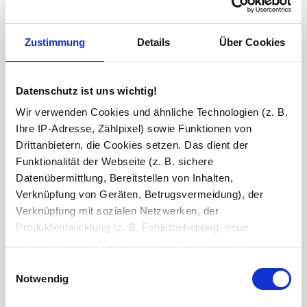
ab
76,69 €
ab
108,82 €
Zustimmung
Details
Über Cookies
Versandkostenfrei (DE)
Versandkostenfrei (DE)
Datenschutz ist uns wichtig!
Wir verwenden Cookies und ähnliche Technologien (z. B.
Ihre IP-Adresse, Zählpixel) sowie Funktionen von
Drittanbietern, die Cookies setzen. Das dient der
Funktionalität der Webseite (z. B. sichere
Datenübermittlung, Bereitstellen von Inhalten,
Verknüpfung von Geräten, Betrugsvermeidung), der
Verknüpfung mit sozialen Netzwerken, der
Produktentwicklung (z. B. Fehlerbehebung, neue
Orange lackiertes ESG
Rosa / Pink lackiertes ESG
Glas SATINATO 4mm
Glas nach Maß 4mm
Funktionen), der Abrechnung mit Autoren, Content-
Lieferanten und Partnern, der Analyse und Performance
Einwilligungsauswahl
ab
76,69 €
ab
108,82 €
(z. B. Ladezeiten, personalisierte Inhalte,
Notwendig
Inhaltsmessungen) oder dem Marketing (z. B.